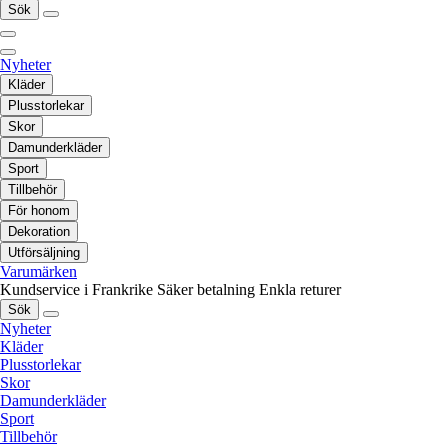
Sök
Nyheter
Kläder
Plusstorlekar
Skor
Damunderkläder
Sport
Tillbehör
För honom
Dekoration
Utförsäljning
Varumärken
Kundservice i Frankrike
Säker betalning
Enkla returer
Sök
Nyheter
Kläder
Plusstorlekar
Skor
Damunderkläder
Sport
Tillbehör