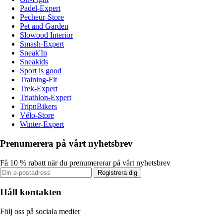
Padel-Expert
Pecheur-Store
Pet and Garden
Slowood Interior
Smash-Expert
Sneak'In
Sneakids
Sport is good
Training-Fit
Trek-Expert
Triathlon-Expert
TripnBikers
Vélo-Store
Winter-Expert
Prenumerera på vårt nyhetsbrev
Få 10 % rabatt när du prenumererar på vårt nyhetsbrev
Registrera dig
Håll kontakten
Följ oss på sociala medier