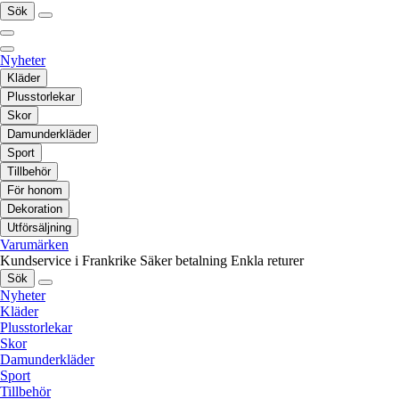
Sök
Nyheter
Kläder
Plusstorlekar
Skor
Damunderkläder
Sport
Tillbehör
För honom
Dekoration
Utförsäljning
Varumärken
Kundservice i Frankrike
Säker betalning
Enkla returer
Sök
Nyheter
Kläder
Plusstorlekar
Skor
Damunderkläder
Sport
Tillbehör