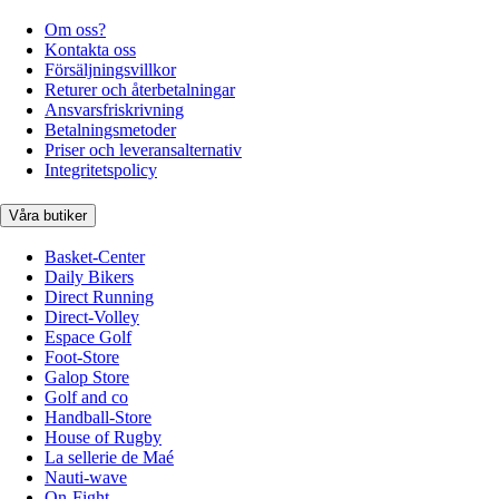
Om oss?
Kontakta oss
Försäljningsvillkor
Returer och återbetalningar
Ansvarsfriskrivning
Betalningsmetoder
Priser och leveransalternativ
Integritetspolicy
Våra butiker
Basket-Center
Daily Bikers
Direct Running
Direct-Volley
Espace Golf
Foot-Store
Galop Store
Golf and co
Handball-Store
House of Rugby
La sellerie de Maé
Nauti-wave
On-Fight