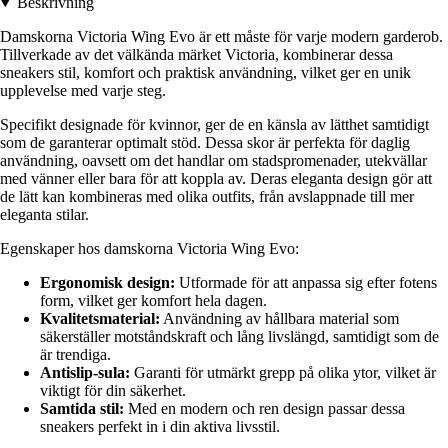
Beskrivning
Damskorna Victoria Wing Evo är ett måste för varje modern garderob.
Tillverkade av det välkända märket Victoria, kombinerar dessa
sneakers stil, komfort och praktisk användning, vilket ger en unik
upplevelse med varje steg.
Specifikt designade för kvinnor, ger de en känsla av lätthet samtidigt
som de garanterar optimalt stöd. Dessa skor är perfekta för daglig
användning, oavsett om det handlar om stadspromenader, utekvällar
med vänner eller bara för att koppla av. Deras eleganta design gör att
de lätt kan kombineras med olika outfits, från avslappnade till mer
eleganta stilar.
Egenskaper hos damskorna Victoria Wing Evo:
Ergonomisk design:
Utformade för att anpassa sig efter fotens
form, vilket ger komfort hela dagen.
Kvalitetsmaterial:
Användning av hållbara material som
säkerställer motståndskraft och lång livslängd, samtidigt som de
är trendiga.
Antislip-sula:
Garanti för utmärkt grepp på olika ytor, vilket är
viktigt för din säkerhet.
Samtida stil:
Med en modern och ren design passar dessa
sneakers perfekt in i din aktiva livsstil.