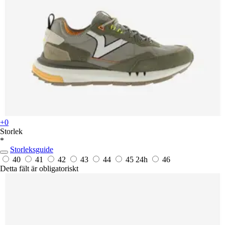
+0
Storlek
*
Storleksguide
40
41
42
43
44
45
24h
46
Detta fält är obligatoriskt