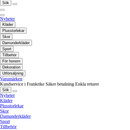
Sök
Nyheter
Kläder
Plusstorlekar
Skor
Damunderkläder
Sport
Tillbehör
För honom
Dekoration
Utförsäljning
Varumärken
Kundservice i Frankrike
Säker betalning
Enkla returer
Sök
Nyheter
Kläder
Plusstorlekar
Skor
Damunderkläder
Sport
Tillbehör