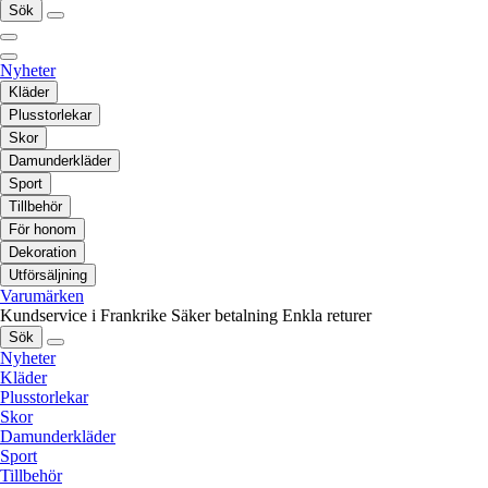
Sök
Nyheter
Kläder
Plusstorlekar
Skor
Damunderkläder
Sport
Tillbehör
För honom
Dekoration
Utförsäljning
Varumärken
Kundservice i Frankrike
Säker betalning
Enkla returer
Sök
Nyheter
Kläder
Plusstorlekar
Skor
Damunderkläder
Sport
Tillbehör