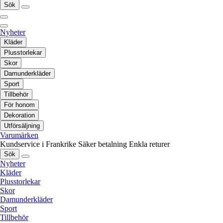
Sök
Nyheter
Kläder
Plusstorlekar
Skor
Damunderkläder
Sport
Tillbehör
För honom
Dekoration
Utförsäljning
Varumärken
Kundservice i Frankrike
Säker betalning
Enkla returer
Sök
Nyheter
Kläder
Plusstorlekar
Skor
Damunderkläder
Sport
Tillbehör