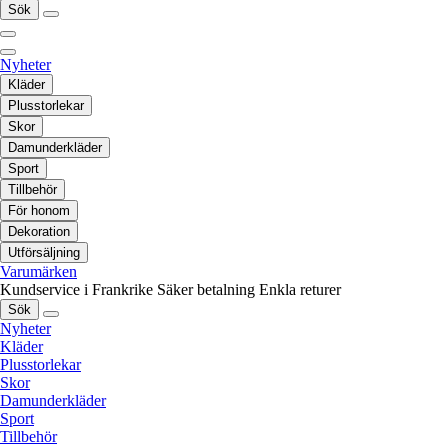
Sök
Nyheter
Kläder
Plusstorlekar
Skor
Damunderkläder
Sport
Tillbehör
För honom
Dekoration
Utförsäljning
Varumärken
Kundservice i Frankrike
Säker betalning
Enkla returer
Sök
Nyheter
Kläder
Plusstorlekar
Skor
Damunderkläder
Sport
Tillbehör