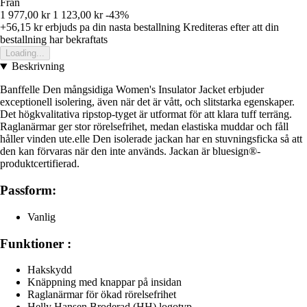
Från
1 977,00 kr
1 123,00 kr
-43%
+56,15 kr
erbjuds pa din nasta bestallning
Krediteras efter att din
bestallning har bekraftats
Loading...
Beskrivning
Banffelle Den mångsidiga Women's Insulator Jacket erbjuder
exceptionell isolering, även när det är vått, och slitstarka egenskaper.
Det högkvalitativa ripstop-tyget är utformat för att klara tuff terräng.
Raglanärmar ger stor rörelsefrihet, medan elastiska muddar och fåll
håller vinden ute.elle Den isolerade jackan har en stuvningsficka så att
den kan förvaras när den inte används. Jackan är bluesign®-
produktcertifierad.
Passform:
Vanlig
Funktioner :
Hakskydd
Knäppning med knappar på insidan
Raglanärmar för ökad rörelsefrihet
Helly Hansen Broderad (HH) logotyp