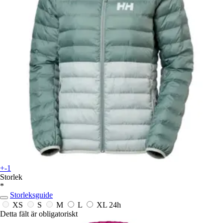
+-1
Storlek
*
Storleksguide
XS
S
M
L
XL
24h
Detta fält är obligatoriskt