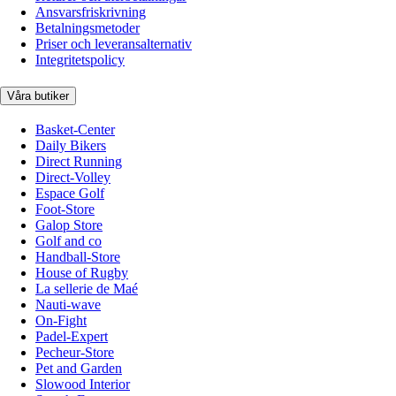
Ansvarsfriskrivning
Betalningsmetoder
Priser och leveransalternativ
Integritetspolicy
Våra butiker
Basket-Center
Daily Bikers
Direct Running
Direct-Volley
Espace Golf
Foot-Store
Galop Store
Golf and co
Handball-Store
House of Rugby
La sellerie de Maé
Nauti-wave
On-Fight
Padel-Expert
Pecheur-Store
Pet and Garden
Slowood Interior