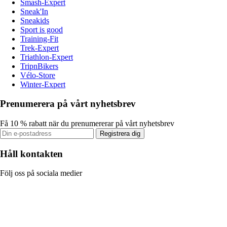
Smash-Expert
Sneak'In
Sneakids
Sport is good
Training-Fit
Trek-Expert
Triathlon-Expert
TripnBikers
Vélo-Store
Winter-Expert
Prenumerera på vårt nyhetsbrev
Få 10 % rabatt när du prenumererar på vårt nyhetsbrev
Registrera dig
Håll kontakten
Följ oss på sociala medier