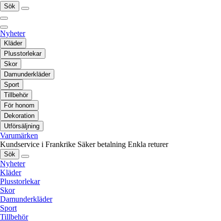
Sök
Nyheter
Kläder
Plusstorlekar
Skor
Damunderkläder
Sport
Tillbehör
För honom
Dekoration
Utförsäljning
Varumärken
Kundservice i Frankrike
Säker betalning
Enkla returer
Sök
Nyheter
Kläder
Plusstorlekar
Skor
Damunderkläder
Sport
Tillbehör