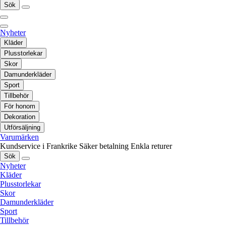
Sök
Nyheter
Kläder
Plusstorlekar
Skor
Damunderkläder
Sport
Tillbehör
För honom
Dekoration
Utförsäljning
Varumärken
Kundservice i Frankrike
Säker betalning
Enkla returer
Sök
Nyheter
Kläder
Plusstorlekar
Skor
Damunderkläder
Sport
Tillbehör