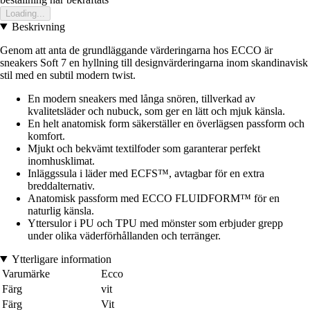
Loading...
Beskrivning
Genom att anta de grundläggande värderingarna hos ECCO är
sneakers Soft 7 en hyllning till designvärderingarna inom skandinavisk
stil med en subtil modern twist.
En modern sneakers med långa snören, tillverkad av
kvalitetsläder och nubuck, som ger en lätt och mjuk känsla.
En helt anatomisk form säkerställer en överlägsen passform och
komfort.
Mjukt och bekvämt textilfoder som garanterar perfekt
inomhusklimat.
Inläggssula i läder med ECFS™, avtagbar för en extra
breddalternativ.
Anatomisk passform med ECCO FLUIDFORM™ för en
naturlig känsla.
Yttersulor i PU och TPU med mönster som erbjuder grepp
under olika väderförhållanden och terränger.
Ytterligare information
Varumärke
Ecco
Färg
vit
Färg
Vit