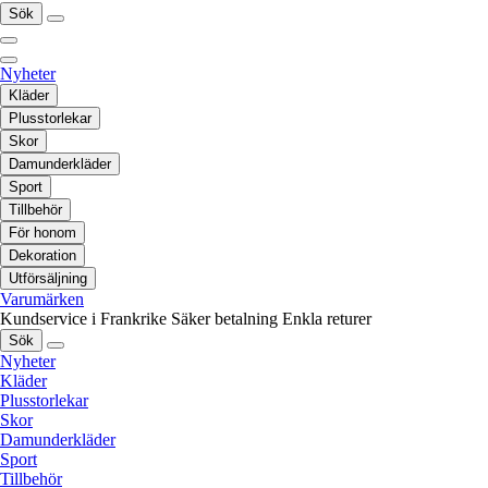
Sök
Nyheter
Kläder
Plusstorlekar
Skor
Damunderkläder
Sport
Tillbehör
För honom
Dekoration
Utförsäljning
Varumärken
Kundservice i Frankrike
Säker betalning
Enkla returer
Sök
Nyheter
Kläder
Plusstorlekar
Skor
Damunderkläder
Sport
Tillbehör