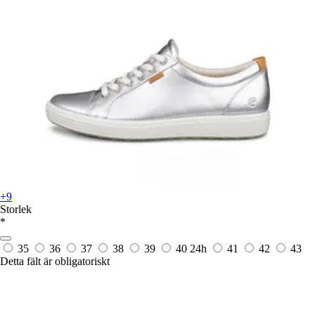
+9
Storlek
*
35
36
37
38
39
40
24h
41
42
43
Detta fält är obligatoriskt