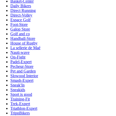
Basket-Center
Daily Bikers
Direct Running
Direct-Volley
Espace Golf
Foot-Store
Galop Store
Golf and co
Handball-Store
House of Rugby
La sellerie de Maé
Nauti-wave
On-Fight
Padel-Expert
Pecheur-Store
Pet and Garden
Slowood Interior
Smash-Expert
Sneak'In
Sneakids
Sport is good
Training-Fit
Trek-Expert
Triathlon-Expert
TripnBikers