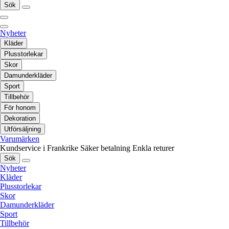
Sök
Nyheter
Kläder
Plusstorlekar
Skor
Damunderkläder
Sport
Tillbehör
För honom
Dekoration
Utförsäljning
Varumärken
Kundservice i Frankrike
Säker betalning
Enkla returer
Sök
Nyheter
Kläder
Plusstorlekar
Skor
Damunderkläder
Sport
Tillbehör