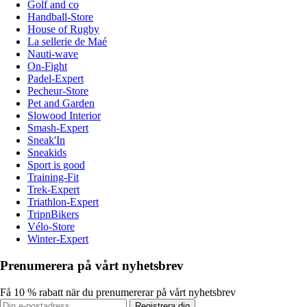
Golf and co
Handball-Store
House of Rugby
La sellerie de Maé
Nauti-wave
On-Fight
Padel-Expert
Pecheur-Store
Pet and Garden
Slowood Interior
Smash-Expert
Sneak'In
Sneakids
Sport is good
Training-Fit
Trek-Expert
Triathlon-Expert
TripnBikers
Vélo-Store
Winter-Expert
Prenumerera på vårt nyhetsbrev
Få 10 % rabatt när du prenumererar på vårt nyhetsbrev
Registrera dig