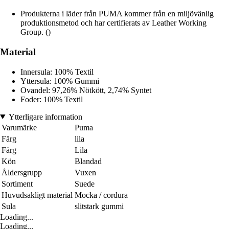
Produkterna i läder från PUMA kommer från en miljövänlig
produktionsmetod och har certifierats av Leather Working
Group. ()
Material
Innersula: 100% Textil
Yttersula: 100% Gummi
Ovandel: 97,26% Nötkött, 2,74% Syntet
Foder: 100% Textil
Ytterligare information
Varumärke
Puma
Färg
lila
Färg
Lila
Kön
Blandad
Åldersgrupp
Vuxen
Sortiment
Suede
Huvudsakligt material
Mocka / cordura
Sula
slitstark gummi
Loading...
Loading...