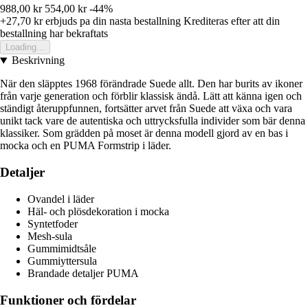
988,00 kr
554,00 kr
-44%
+27,70 kr
erbjuds pa din nasta bestallning
Krediteras efter att din
bestallning har bekraftats
Loading...
Beskrivning
När den släpptes 1968 förändrade Suede allt. Den har burits av ikoner
från varje generation och förblir klassisk ändå. Lätt att känna igen och
ständigt återuppfunnen, fortsätter arvet från Suede att växa och vara
unikt tack vare de autentiska och uttrycksfulla individer som bär denna
klassiker. Som grädden på moset är denna modell gjord av en bas i
mocka och en PUMA Formstrip i läder.
Detaljer
Ovandel i läder
Häl- och plösdekoration i mocka
Syntetfoder
Mesh-sula
Gummimidtsåle
Gummiyttersula
Brandade detaljer PUMA
Funktioner och fördelar