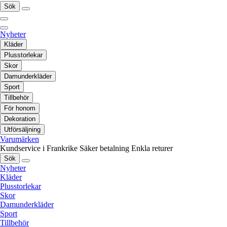
Sök
Nyheter
Kläder
Plusstorlekar
Skor
Damunderkläder
Sport
Tillbehör
För honom
Dekoration
Utförsäljning
Varumärken
Kundservice i Frankrike
Säker betalning
Enkla returer
Sök
Nyheter
Kläder
Plusstorlekar
Skor
Damunderkläder
Sport
Tillbehör