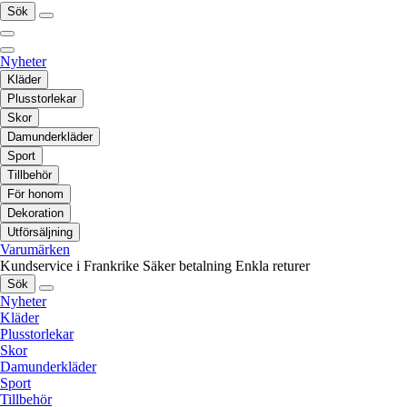
Sök
Nyheter
Kläder
Plusstorlekar
Skor
Damunderkläder
Sport
Tillbehör
För honom
Dekoration
Utförsäljning
Varumärken
Kundservice i Frankrike
Säker betalning
Enkla returer
Sök
Nyheter
Kläder
Plusstorlekar
Skor
Damunderkläder
Sport
Tillbehör