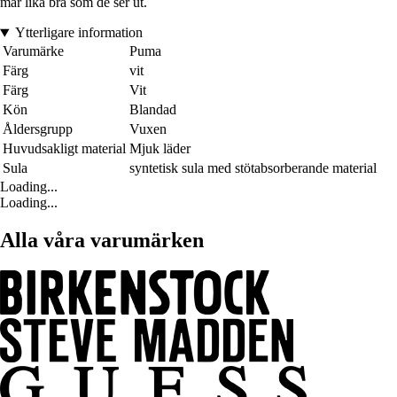
mår lika bra som de ser ut.
Ytterligare information
Varumärke
Puma
Färg
vit
Färg
Vit
Kön
Blandad
Åldersgrupp
Vuxen
Huvudsakligt material
Mjuk läder
Sula
syntetisk sula med stötabsorberande material
Loading...
Loading...
Alla våra varumärken