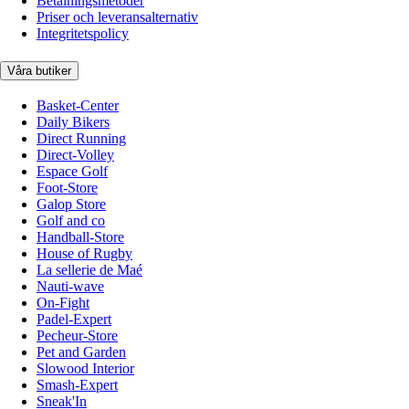
Betalningsmetoder
Priser och leveransalternativ
Integritetspolicy
Våra butiker
Basket-Center
Daily Bikers
Direct Running
Direct-Volley
Espace Golf
Foot-Store
Galop Store
Golf and co
Handball-Store
House of Rugby
La sellerie de Maé
Nauti-wave
On-Fight
Padel-Expert
Pecheur-Store
Pet and Garden
Slowood Interior
Smash-Expert
Sneak'In