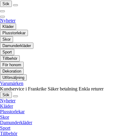
Sök
Nyheter
Kläder
Plusstorlekar
Skor
Damunderkläder
Sport
Tillbehör
För honom
Dekoration
Utförsäljning
Varumärken
Kundservice i Frankrike
Säker betalning
Enkla returer
Sök
Nyheter
Kläder
Plusstorlekar
Skor
Damunderkläder
Sport
Tillbehör