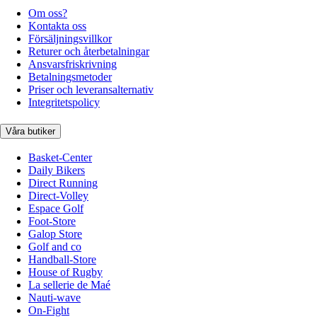
Om oss?
Kontakta oss
Försäljningsvillkor
Returer och återbetalningar
Ansvarsfriskrivning
Betalningsmetoder
Priser och leveransalternativ
Integritetspolicy
Våra butiker
Basket-Center
Daily Bikers
Direct Running
Direct-Volley
Espace Golf
Foot-Store
Galop Store
Golf and co
Handball-Store
House of Rugby
La sellerie de Maé
Nauti-wave
On-Fight