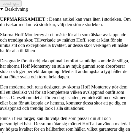
Loading...
Beskrivning
UPPMÄRKSAMHET
: Denna artikel kan vara liten i storleken. Om
du tvekar mellan två storlekar, välj den större storleken.
Skorna Hoff Monterrey är ett måste för alla som älskar avslappnade
och trendiga skor. Tillverkade av märket Hoff, som är känt för sin
unika stil och exceptionella kvalitet, är dessa skor verkligen ett måste-
ha för alla tillfällen.
Designade för att erbjuda optimal komfort samtidigt som de är stiliga,
har skorna Hoff Monterrey en sula av mjuk gummi som absorberar
stötar och ger perfekt dämpning. Med sitt andningsbara tyg håller de
dina fötter svala och torra hela dagen.
Den moderna och rena designen av skorna Hoff Monterrey gör dem
till ett idealiskt val för att komplettera vilken avslappnad outfit som
helst. Oavsett om det är för en dag i staden, en utekväll med vänner
eller bara för att koppla av hemma, kommer dessa skor att ge dig en
avslappnad och trendig look i alla situationer.
Finns i flera färger, kan du välja den som passar din stil och
personlighet bäst. Dessutom åtar sig märket Hoff att använda material
av högsta kvalitet för en hållbarhet som håller, vilket garanterar dig en