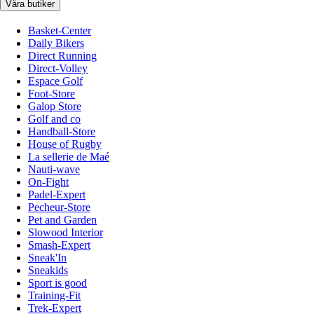
Våra butiker
Basket-Center
Daily Bikers
Direct Running
Direct-Volley
Espace Golf
Foot-Store
Galop Store
Golf and co
Handball-Store
House of Rugby
La sellerie de Maé
Nauti-wave
On-Fight
Padel-Expert
Pecheur-Store
Pet and Garden
Slowood Interior
Smash-Expert
Sneak'In
Sneakids
Sport is good
Training-Fit
Trek-Expert