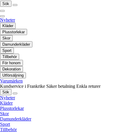
Sök
Nyheter
Kläder
Plusstorlekar
Skor
Damunderkläder
Sport
Tillbehör
För honom
Dekoration
Utförsäljning
Varumärken
Kundservice i Frankrike
Säker betalning
Enkla returer
Sök
Nyheter
Kläder
Plusstorlekar
Skor
Damunderkläder
Sport
Tillbehör