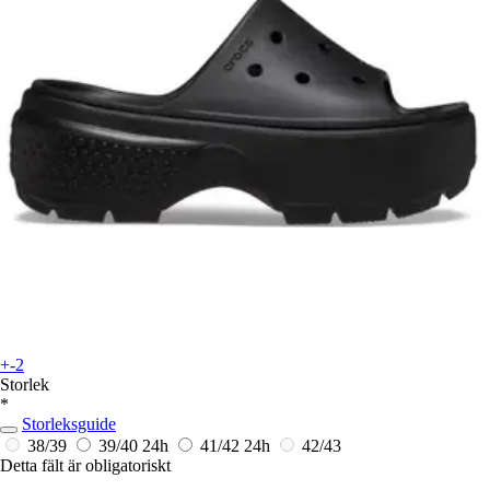
+-2
Storlek
*
Storleksguide
38/39
39/40
24h
41/42
24h
42/43
Detta fält är obligatoriskt