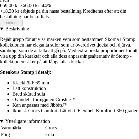
659,00 kr
366,00 kr
-44%
+18,30 kr
erbjuds pa din nasta bestallning
Krediteras efter att din
bestallning har bekraftats
Loading...
Beskrivning
Rejält grepp för att visa marken vem som bestämmer. Skorna i Stomp -
kollektionen har eleganta sulor som är överdrivet tjocka och djärva,
samtidigt som de är lätta att gå på. Med extra breda proportioner för att
visa upp din karaktär och alla dess anpassningsalternativ är Stomp -
kollektionen säker på att fånga allas blickar.
Sneakers Stomp i detalj:
Klackhöjd: 69 mm
Lätt konstruktion
Bred skårad sula
Ovandel i formgjuten Croslite™
Kan anpassas med Jibbitz™
Ikonisk Crocs Comfort: Lättvikt. Flexibel. Komfort i 360 grader.
Ytterligare information
Varumärke
Crocs
Färg
krita