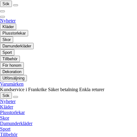
Sök
Nyheter
Kläder
Plusstorlekar
Skor
Damunderkläder
Sport
Tillbehör
För honom
Dekoration
Utförsäljning
Varumärken
Kundservice i Frankrike
Säker betalning
Enkla returer
Sök
Nyheter
Kläder
Plusstorlekar
Skor
Damunderkläder
Sport
Tillbehör