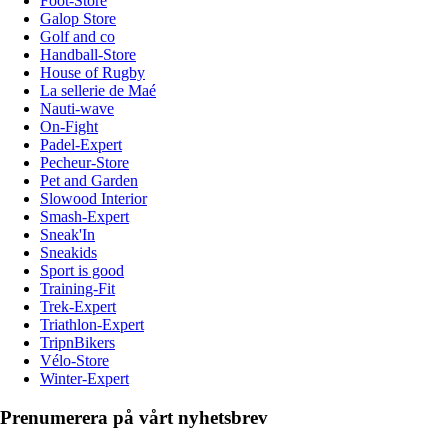
Foot-Store
Galop Store
Golf and co
Handball-Store
House of Rugby
La sellerie de Maé
Nauti-wave
On-Fight
Padel-Expert
Pecheur-Store
Pet and Garden
Slowood Interior
Smash-Expert
Sneak'In
Sneakids
Sport is good
Training-Fit
Trek-Expert
Triathlon-Expert
TripnBikers
Vélo-Store
Winter-Expert
Prenumerera på vårt nyhetsbrev