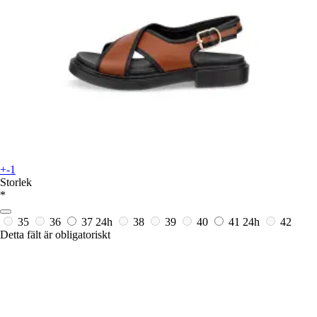
+-1
Storlek
*
35
36
37
24h
38
39
40
41
24h
42
Detta fält är obligatoriskt