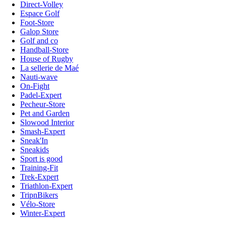
Direct-Volley
Espace Golf
Foot-Store
Galop Store
Golf and co
Handball-Store
House of Rugby
La sellerie de Maé
Nauti-wave
On-Fight
Padel-Expert
Pecheur-Store
Pet and Garden
Slowood Interior
Smash-Expert
Sneak'In
Sneakids
Sport is good
Training-Fit
Trek-Expert
Triathlon-Expert
TripnBikers
Vélo-Store
Winter-Expert