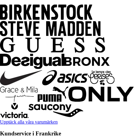
Upptäck alla våra varumärken
Kundservice i Frankrike