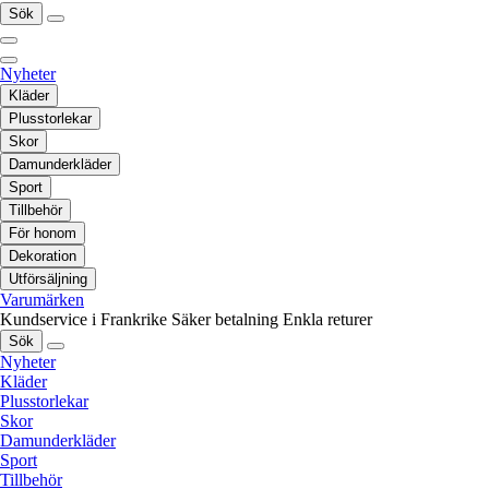
Sök
Nyheter
Kläder
Plusstorlekar
Skor
Damunderkläder
Sport
Tillbehör
För honom
Dekoration
Utförsäljning
Varumärken
Kundservice i Frankrike
Säker betalning
Enkla returer
Sök
Nyheter
Kläder
Plusstorlekar
Skor
Damunderkläder
Sport
Tillbehör