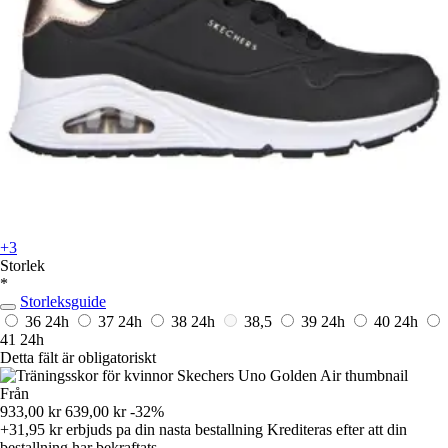
+3
Storlek
*
Storleksguide
36
24h
37
24h
38
24h
38,5
39
24h
40
24h
41
24h
Detta fält är obligatoriskt
Från
933,00 kr
639,00 kr
-32%
+31,95 kr
erbjuds pa din nasta bestallning
Krediteras efter att din
bestallning har bekraftats