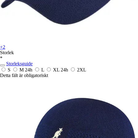
+2
Storlek
*
Storleksguide
S
M
24h
L
XL
24h
2XL
Detta fält är obligatoriskt