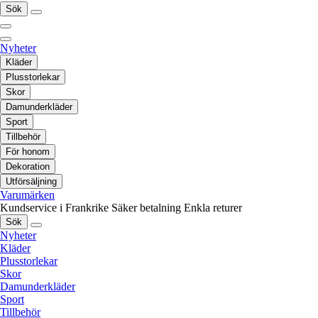
Sök
Nyheter
Kläder
Plusstorlekar
Skor
Damunderkläder
Sport
Tillbehör
För honom
Dekoration
Utförsäljning
Varumärken
Kundservice i Frankrike
Säker betalning
Enkla returer
Sök
Nyheter
Kläder
Plusstorlekar
Skor
Damunderkläder
Sport
Tillbehör