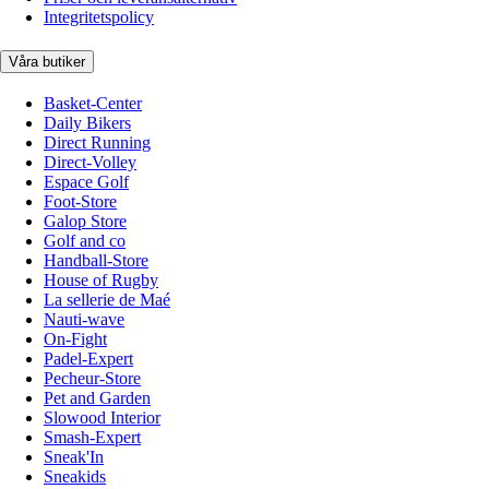
Integritetspolicy
Våra butiker
Basket-Center
Daily Bikers
Direct Running
Direct-Volley
Espace Golf
Foot-Store
Galop Store
Golf and co
Handball-Store
House of Rugby
La sellerie de Maé
Nauti-wave
On-Fight
Padel-Expert
Pecheur-Store
Pet and Garden
Slowood Interior
Smash-Expert
Sneak'In
Sneakids