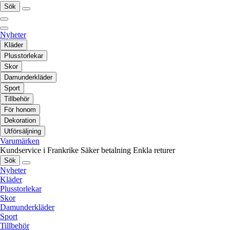
Sök
Nyheter
Kläder
Plusstorlekar
Skor
Damunderkläder
Sport
Tillbehör
För honom
Dekoration
Utförsäljning
Varumärken
Kundservice i Frankrike
Säker betalning
Enkla returer
Sök
Nyheter
Kläder
Plusstorlekar
Skor
Damunderkläder
Sport
Tillbehör