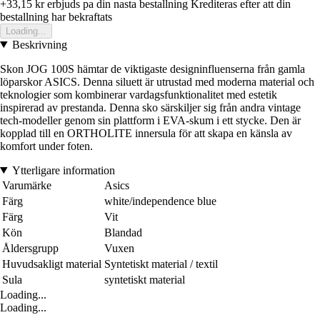
+33,15 kr
erbjuds pa din nasta bestallning
Krediteras efter att din
bestallning har bekraftats
Loading...
Beskrivning
Skon JOG 100S hämtar de viktigaste designinfluenserna från gamla
löparskor ASICS. Denna siluett är utrustad med moderna material och
teknologier som kombinerar vardagsfunktionalitet med estetik
inspirerad av prestanda. Denna sko särskiljer sig från andra vintage
tech-modeller genom sin plattform i EVA-skum i ett stycke. Den är
kopplad till en ORTHOLITE innersula för att skapa en känsla av
komfort under foten.
Ytterligare information
Varumärke
Asics
Färg
white/independence blue
Färg
Vit
Kön
Blandad
Åldersgrupp
Vuxen
Huvudsakligt material
Syntetiskt material / textil
Sula
syntetiskt material
Loading...
Loading...