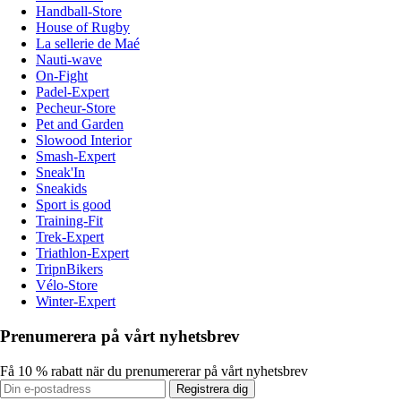
Handball-Store
House of Rugby
La sellerie de Maé
Nauti-wave
On-Fight
Padel-Expert
Pecheur-Store
Pet and Garden
Slowood Interior
Smash-Expert
Sneak'In
Sneakids
Sport is good
Training-Fit
Trek-Expert
Triathlon-Expert
TripnBikers
Vélo-Store
Winter-Expert
Prenumerera på vårt nyhetsbrev
Få 10 % rabatt när du prenumererar på vårt nyhetsbrev
Registrera dig