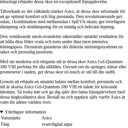
teknologi erbjuder dessa skor en exceptionell löpupplevelse.
Tillverkade av det välkända märket Asics, är dessa skor utformade för
att ge optimal komfort och hög prestanda. Den revolutionerande gel-
sulan, i kombination med mellansulan i SpEVA-skum, ger överlägsen
dämpning och stötdämpning för en smidig och bekväm löpning.
Den ventilerande mesh-ovandelen säkerställer utmärkt ventilation för
att hålla dina fötter svala och torra under dina mest intensiva
träningspass. Dessutom garanterar det diskreta snörningssystemet en
säker och personlig passform.
Med sin moderna och eleganta stil är dessa skor Asics Gel-Quantum
180 VIII perfekta för alla tillfällen. Oavsett om du springer, tränar eller
promenerar i staden, ger dessa skor en touch av stil till din outfit.
Genom att erbjuda en utmärkt balans mellan komfort, prestanda och
stil är skorna Asics Gel-Quantum 180 VIII ett måste för krävande
idrottare. Så tveka inte och ge dig själv den bästa löpupplevelsen med
dessa högkvalitativa skor. Beställ nu och upptäck själv varför Asics är
valet för atleter världen över.
Ytterligare information
Varumärke
Asics
Färg
svart/digital aqua