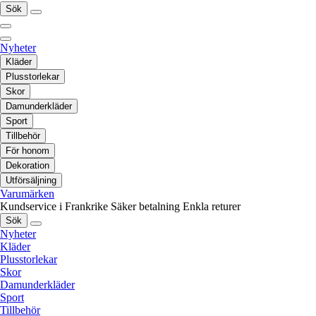
Sök
Nyheter
Kläder
Plusstorlekar
Skor
Damunderkläder
Sport
Tillbehör
För honom
Dekoration
Utförsäljning
Varumärken
Kundservice i Frankrike
Säker betalning
Enkla returer
Sök
Nyheter
Kläder
Plusstorlekar
Skor
Damunderkläder
Sport
Tillbehör