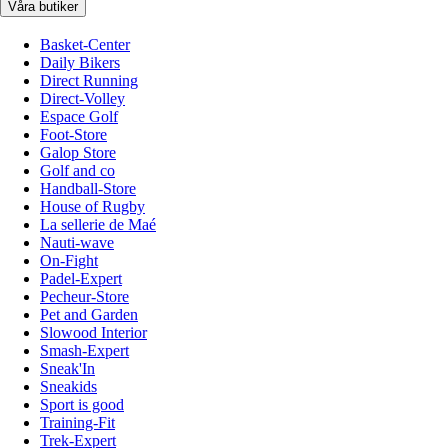
Våra butiker
Basket-Center
Daily Bikers
Direct Running
Direct-Volley
Espace Golf
Foot-Store
Galop Store
Golf and co
Handball-Store
House of Rugby
La sellerie de Maé
Nauti-wave
On-Fight
Padel-Expert
Pecheur-Store
Pet and Garden
Slowood Interior
Smash-Expert
Sneak'In
Sneakids
Sport is good
Training-Fit
Trek-Expert