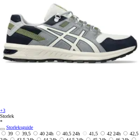
+3
Storlek
*
Storleksguide
39
39,5
40
24h
40,5
24h
41,5
42
24h
42,5
24h
43,5
24h
44
24h
44,5
24h
45
24h
46
24h