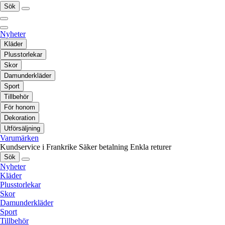
Sök
Nyheter
Kläder
Plusstorlekar
Skor
Damunderkläder
Sport
Tillbehör
För honom
Dekoration
Utförsäljning
Varumärken
Kundservice i Frankrike
Säker betalning
Enkla returer
Sök
Nyheter
Kläder
Plusstorlekar
Skor
Damunderkläder
Sport
Tillbehör