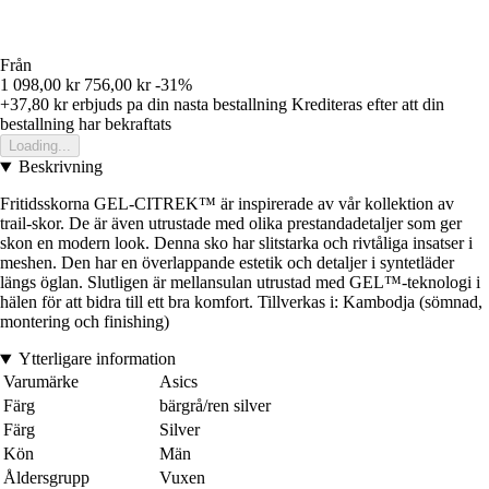
Från
1 098,00 kr
756,00 kr
-31%
+37,80 kr
erbjuds pa din nasta bestallning
Krediteras efter att din
bestallning har bekraftats
Loading...
Beskrivning
Fritidsskorna GEL-CITREK™ är inspirerade av vår kollektion av
trail-skor. De är även utrustade med olika prestandadetaljer som ger
skon en modern look. Denna sko har slitstarka och rivtåliga insatser i
meshen. Den har en överlappande estetik och detaljer i syntetläder
längs öglan. Slutligen är mellansulan utrustad med GEL™-teknologi i
hälen för att bidra till ett bra komfort. Tillverkas i: Kambodja (sömnad,
montering och finishing)
Ytterligare information
Varumärke
Asics
Färg
bärgrå/ren silver
Färg
Silver
Kön
Män
Åldersgrupp
Vuxen