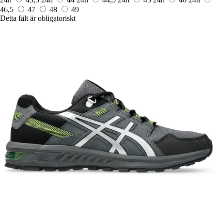
46,5
47
48
49
Detta fält är obligatoriskt