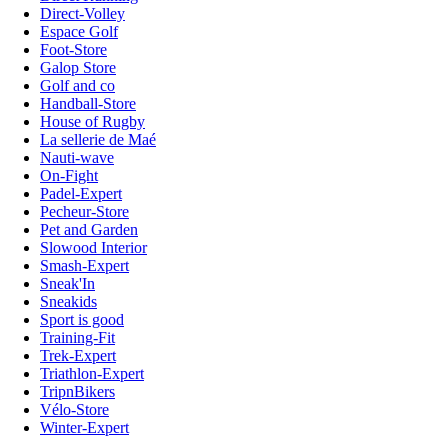
Direct-Volley
Espace Golf
Foot-Store
Galop Store
Golf and co
Handball-Store
House of Rugby
La sellerie de Maé
Nauti-wave
On-Fight
Padel-Expert
Pecheur-Store
Pet and Garden
Slowood Interior
Smash-Expert
Sneak'In
Sneakids
Sport is good
Training-Fit
Trek-Expert
Triathlon-Expert
TripnBikers
Vélo-Store
Winter-Expert