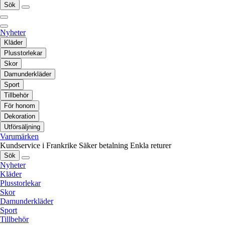
Sök
Nyheter
Kläder
Plusstorlekar
Skor
Damunderkläder
Sport
Tillbehör
För honom
Dekoration
Utförsäljning
Varumärken
Kundservice i Frankrike
Säker betalning
Enkla returer
Sök
Nyheter
Kläder
Plusstorlekar
Skor
Damunderkläder
Sport
Tillbehör