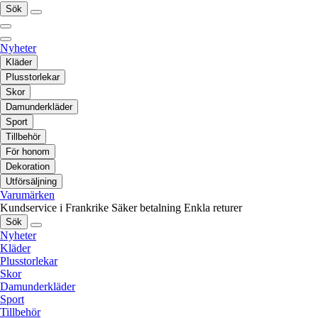
Sök
Nyheter
Kläder
Plusstorlekar
Skor
Damunderkläder
Sport
Tillbehör
För honom
Dekoration
Utförsäljning
Varumärken
Kundservice i Frankrike
Säker betalning
Enkla returer
Sök
Nyheter
Kläder
Plusstorlekar
Skor
Damunderkläder
Sport
Tillbehör