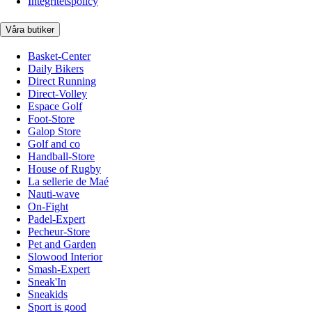
Integritetspolicy
Våra butiker
Basket-Center
Daily Bikers
Direct Running
Direct-Volley
Espace Golf
Foot-Store
Galop Store
Golf and co
Handball-Store
House of Rugby
La sellerie de Maé
Nauti-wave
On-Fight
Padel-Expert
Pecheur-Store
Pet and Garden
Slowood Interior
Smash-Expert
Sneak'In
Sneakids
Sport is good