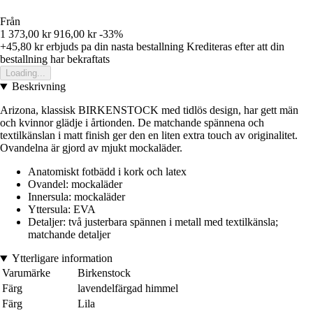
Från
1 373,00 kr
916,00 kr
-33%
+45,80 kr
erbjuds pa din nasta bestallning
Krediteras efter att din
bestallning har bekraftats
Loading...
Beskrivning
Arizona, klassisk BIRKENSTOCK med tidlös design, har gett män
och kvinnor glädje i årtionden. De matchande spännena och
textilkänslan i matt finish ger den en liten extra touch av originalitet.
Ovandelna är gjord av mjukt mockaläder.
Anatomiskt fotbädd i kork och latex
Ovandel: mockaläder
Innersula: mockaläder
Yttersula: EVA
Detaljer: två justerbara spännen i metall med textilkänsla;
matchande detaljer
Ytterligare information
Varumärke
Birkenstock
Färg
lavendelfärgad himmel
Färg
Lila