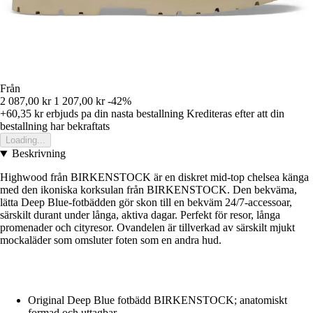
Från
2 087,00 kr
1 207,00 kr
-42%
+60,35 kr
erbjuds pa din nasta bestallning
Krediteras efter att din
bestallning har bekraftats
Loading...
Beskrivning
Highwood från BIRKENSTOCK är en diskret mid-top chelsea känga
med den ikoniska korksulan från BIRKENSTOCK. Den bekväma,
lätta Deep Blue-fotbädden gör skon till en bekväm 24/7-accessoar,
särskilt durant under långa, aktiva dagar. Perfekt för resor, långa
promenader och cityresor. Ovandelen är tillverkad av särskilt mjukt
mockaläder som omsluter foten som en andra hud.
Original Deep Blue fotbädd BIRKENSTOCK; anatomiskt
formad och uttagbar