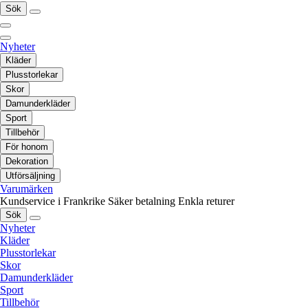
Sök
Nyheter
Kläder
Plusstorlekar
Skor
Damunderkläder
Sport
Tillbehör
För honom
Dekoration
Utförsäljning
Varumärken
Kundservice i Frankrike
Säker betalning
Enkla returer
Sök
Nyheter
Kläder
Plusstorlekar
Skor
Damunderkläder
Sport
Tillbehör