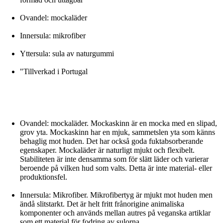
Ovandel: mockaläder
Innersula: mikrofiber
Yttersula: sula av naturgummi
"Tillverkad i Portugal
Ovandel: mockaläder. Mockaskinn är en mocka med en slipad,
grov yta. Mockaskinn har en mjuk, sammetslen yta som känns
behaglig mot huden. Det har också goda fuktabsorberande
egenskaper. Mockaläder är naturligt mjukt och flexibelt.
Stabiliteten är inte densamma som för slätt läder och varierar
beroende på vilken hud som valts. Detta är inte material- eller
produktionsfel.
Innersula: Mikrofiber. Mikrofibertyg är mjukt mot huden men
ändå slitstarkt. Det är helt fritt frånorigine animaliska
komponenter och används mellan autres på veganska artiklar
som ett material för fodring av sulorna.