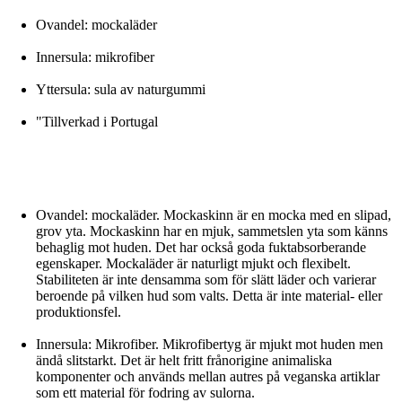
Ovandel: mockaläder
Innersula: mikrofiber
Yttersula: sula av naturgummi
"Tillverkad i Portugal
Ovandel: mockaläder. Mockaskinn är en mocka med en slipad,
grov yta. Mockaskinn har en mjuk, sammetslen yta som känns
behaglig mot huden. Det har också goda fuktabsorberande
egenskaper. Mockaläder är naturligt mjukt och flexibelt.
Stabiliteten är inte densamma som för slätt läder och varierar
beroende på vilken hud som valts. Detta är inte material- eller
produktionsfel.
Innersula: Mikrofiber. Mikrofibertyg är mjukt mot huden men
ändå slitstarkt. Det är helt fritt frånorigine animaliska
komponenter och används mellan autres på veganska artiklar
som ett material för fodring av sulorna.