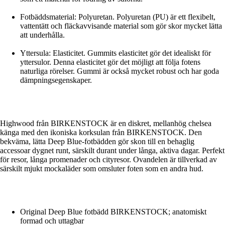
Fotbäddsmaterial: Polyuretan. Polyuretan (PU) är ett flexibelt,
vattentätt och fläckavvisande material som gör skor mycket lätta
att underhålla.
Yttersula: Elasticitet. Gummits elasticitet gör det idealiskt för
yttersulor. Denna elasticitet gör det möjligt att följa fotens
naturliga rörelser. Gummi är också mycket robust och har goda
dämpningsegenskaper.
Highwood från BIRKENSTOCK är en diskret, mellanhög chelsea
känga med den ikoniska korksulan från BIRKENSTOCK. Den
bekväma, lätta Deep Blue-fotbädden gör skon till en behaglig
accessoar dygnet runt, särskilt durant under långa, aktiva dagar. Perfekt
för resor, långa promenader och cityresor. Ovandelen är tillverkad av
särskilt mjukt mockaläder som omsluter foten som en andra hud.
Original Deep Blue fotbädd BIRKENSTOCK; anatomiskt
formad och uttagbar