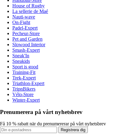
Handball-Store
House of Rugby
La sellerie de Maé
Nauti-wave
On-Fight
Padel-Expert
Pecheur-Store
Pet and Garden
Slowood Interior
Smash-Expert
Sneak'In
Sneakids
Sport is good
Training-Fit
Trek-Expert
Triathlon-Expert
TripnBikers
Vélo-Store
Winter-Expert
Prenumerera på vårt nyhetsbrev
Få 10 % rabatt när du prenumererar på vårt nyhetsbrev
Registrera dig