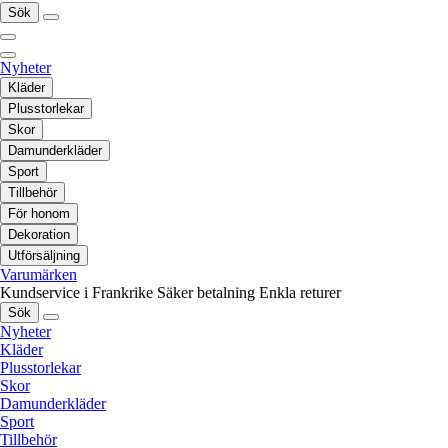
Sök
Nyheter
Kläder
Plusstorlekar
Skor
Damunderkläder
Sport
Tillbehör
För honom
Dekoration
Utförsäljning
Varumärken
Kundservice i Frankrike
Säker betalning
Enkla returer
Sök
Nyheter
Kläder
Plusstorlekar
Skor
Damunderkläder
Sport
Tillbehör