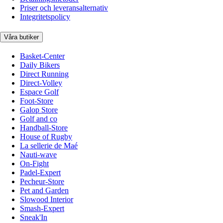
Priser och leveransalternativ
Integritetspolicy
Våra butiker
Basket-Center
Daily Bikers
Direct Running
Direct-Volley
Espace Golf
Foot-Store
Galop Store
Golf and co
Handball-Store
House of Rugby
La sellerie de Maé
Nauti-wave
On-Fight
Padel-Expert
Pecheur-Store
Pet and Garden
Slowood Interior
Smash-Expert
Sneak'In