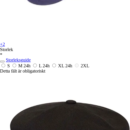
+2
Storlek
*
Storleksguide
S
M
24h
L
24h
XL
24h
2XL
Detta fält är obligatoriskt