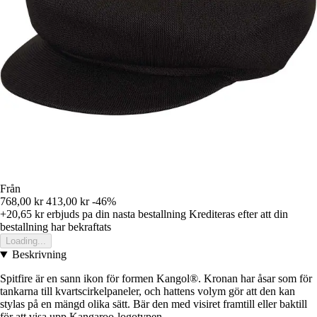
Från
768,00 kr
413,00 kr
-46%
+20,65 kr
erbjuds pa din nasta bestallning
Krediteras efter att din
bestallning har bekraftats
Loading...
Beskrivning
Spitfire är en sann ikon för formen Kangol®. Kronan har åsar som för
tankarna till kvartscirkelpaneler, och hattens volym gör att den kan
stylas på en mängd olika sätt. Bär den med visiret framtill eller baktill
för att visa upp Kangaroo-logotypen.