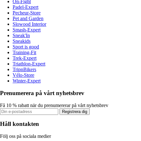
On-Fight
Padel-Expert
Pecheur-Store
Pet and Garden
Slowood Interior
Smash-Expert
Sneak'In
Sneakids
Sport is good
Training-Fit
Trek-Expert
Triathlon-Expert
TripnBikers
Vélo-Store
Winter-Expert
Prenumerera på vårt nyhetsbrev
Få 10 % rabatt när du prenumererar på vårt nyhetsbrev
Registrera dig
Håll kontakten
Följ oss på sociala medier