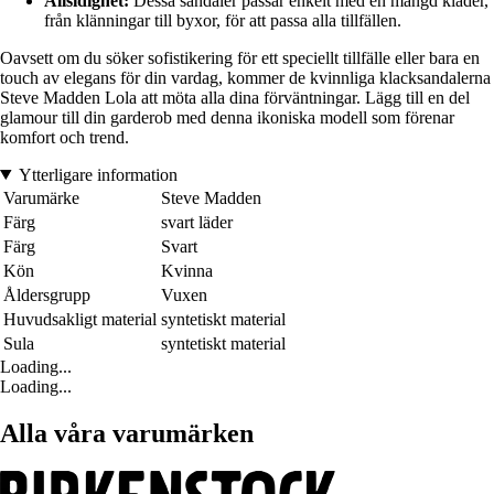
Allsidighet:
Dessa sandaler passar enkelt med en mängd kläder,
från klänningar till byxor, för att passa alla tillfällen.
Oavsett om du söker sofistikering för ett speciellt tillfälle eller bara en
touch av elegans för din vardag, kommer de kvinnliga klacksandalerna
Steve Madden Lola att möta alla dina förväntningar. Lägg till en del
glamour till din garderob med denna ikoniska modell som förenar
komfort och trend.
Ytterligare information
Varumärke
Steve Madden
Färg
svart läder
Färg
Svart
Kön
Kvinna
Åldersgrupp
Vuxen
Huvudsakligt material
syntetiskt material
Sula
syntetiskt material
Loading...
Loading...
Alla våra varumärken