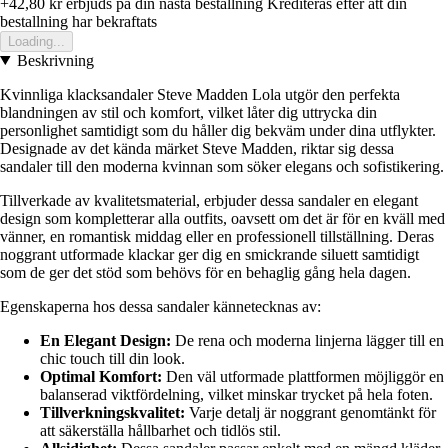
+42,80 kr
erbjuds pa din nasta bestallning
Krediteras efter att din
bestallning har bekraftats
Loading...
Beskrivning
Kvinnliga klacksandaler Steve Madden Lola utgör den perfekta
blandningen av stil och komfort, vilket låter dig uttrycka din
personlighet samtidigt som du håller dig bekväm under dina utflykter.
Designade av det kända märket Steve Madden, riktar sig dessa
sandaler till den moderna kvinnan som söker elegans och sofistikering.
Tillverkade av kvalitetsmaterial, erbjuder dessa sandaler en elegant
design som kompletterar alla outfits, oavsett om det är för en kväll med
vänner, en romantisk middag eller en professionell tillställning. Deras
noggrant utformade klackar ger dig en smickrande siluett samtidigt
som de ger det stöd som behövs för en behaglig gång hela dagen.
Egenskaperna hos dessa sandaler kännetecknas av:
En Elegant Design:
De rena och moderna linjerna lägger till en
chic touch till din look.
Optimal Komfort:
Den väl utformade plattformen möjliggör en
balanserad viktfördelning, vilket minskar trycket på hela foten.
Tillverkningskvalitet:
Varje detalj är noggrant genomtänkt för
att säkerställa hållbarhet och tidlös stil.