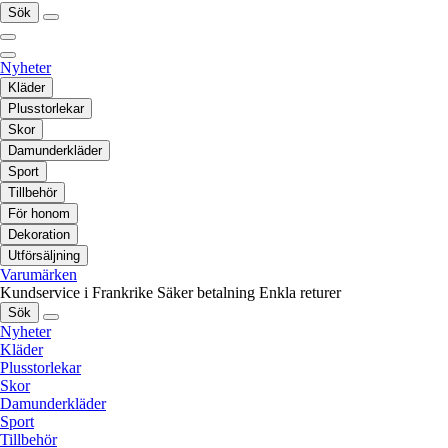
Sök
Nyheter
Kläder
Plusstorlekar
Skor
Damunderkläder
Sport
Tillbehör
För honom
Dekoration
Utförsäljning
Varumärken
Kundservice i Frankrike
Säker betalning
Enkla returer
Sök
Nyheter
Kläder
Plusstorlekar
Skor
Damunderkläder
Sport
Tillbehör