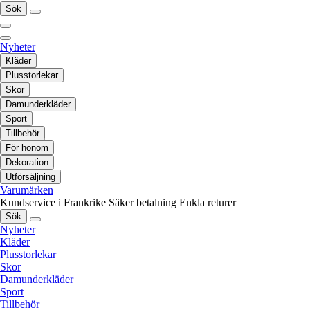
Sök
Nyheter
Kläder
Plusstorlekar
Skor
Damunderkläder
Sport
Tillbehör
För honom
Dekoration
Utförsäljning
Varumärken
Kundservice i Frankrike
Säker betalning
Enkla returer
Sök
Nyheter
Kläder
Plusstorlekar
Skor
Damunderkläder
Sport
Tillbehör