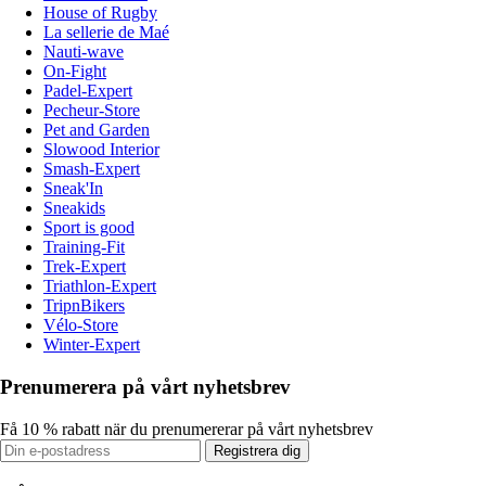
House of Rugby
La sellerie de Maé
Nauti-wave
On-Fight
Padel-Expert
Pecheur-Store
Pet and Garden
Slowood Interior
Smash-Expert
Sneak'In
Sneakids
Sport is good
Training-Fit
Trek-Expert
Triathlon-Expert
TripnBikers
Vélo-Store
Winter-Expert
Prenumerera på vårt nyhetsbrev
Få 10 % rabatt när du prenumererar på vårt nyhetsbrev
Registrera dig