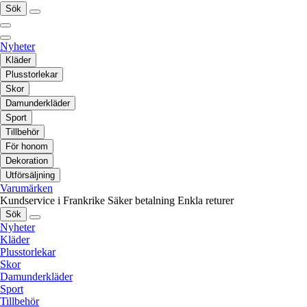
Sök
Nyheter
Kläder
Plusstorlekar
Skor
Damunderkläder
Sport
Tillbehör
För honom
Dekoration
Utförsäljning
Varumärken
Kundservice i Frankrike
Säker betalning
Enkla returer
Sök
Nyheter
Kläder
Plusstorlekar
Skor
Damunderkläder
Sport
Tillbehör