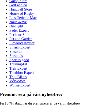
Galop Store
Golf and co
Handball-Store
House of Rugby
La sellerie de Maé
Nauti-wave
On-Fight
Padel-Expert
Pecheur-Store
Pet and Garden
Slowood Interior
Smash-Expert
Sneak'In
Sneakids
Sport is good
Training-Fit
Trek-Expert
Triathlon-Expert
TripnBikers
Vélo-Store
Winter-Expert
Prenumerera på vårt nyhetsbrev
Få 10 % rabatt när du prenumererar på vårt nyhetsbrev