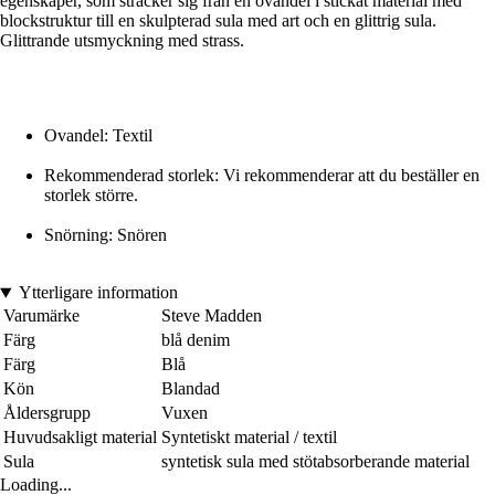
egenskaper, som sträcker sig från en ovandel i stickat material med
blockstruktur till en skulpterad sula med art och en glittrig sula.
Glittrande utsmyckning med strass.
Ovandel: Textil
Rekommenderad storlek: Vi rekommenderar att du beställer en
storlek större.
Snörning: Snören
Ytterligare information
Varumärke
Steve Madden
Färg
blå denim
Färg
Blå
Kön
Blandad
Åldersgrupp
Vuxen
Huvudsakligt material
Syntetiskt material / textil
Sula
syntetisk sula med stötabsorberande material
Loading...