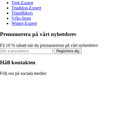
Trek-Expert
Triathlon-Expert
TripnBikers
Vélo-Store
Winter-Expert
Prenumerera på vårt nyhetsbrev
Få 10 % rabatt när du prenumererar på vårt nyhetsbrev
Registrera dig
Håll kontakten
Följ oss på sociala medier