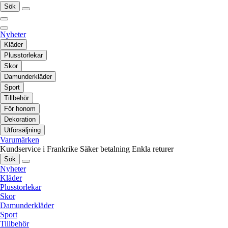
Sök
Nyheter
Kläder
Plusstorlekar
Skor
Damunderkläder
Sport
Tillbehör
För honom
Dekoration
Utförsäljning
Varumärken
Kundservice i Frankrike
Säker betalning
Enkla returer
Sök
Nyheter
Kläder
Plusstorlekar
Skor
Damunderkläder
Sport
Tillbehör