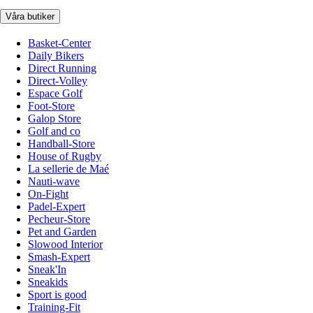
Våra butiker
Basket-Center
Daily Bikers
Direct Running
Direct-Volley
Espace Golf
Foot-Store
Galop Store
Golf and co
Handball-Store
House of Rugby
La sellerie de Maé
Nauti-wave
On-Fight
Padel-Expert
Pecheur-Store
Pet and Garden
Slowood Interior
Smash-Expert
Sneak'In
Sneakids
Sport is good
Training-Fit