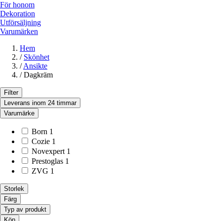
För honom
Dekoration
Utförsäljning
Varumärken
Hem
/
Skönhet
/
Ansikte
/
Dagkräm
Filter
Leverans inom 24 timmar
Varumärke
Born
1
Cozie
1
Novexpert
1
Prestoglas
1
ZVG
1
Storlek
Färg
Typ av produkt
Kön