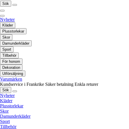
Sök
Nyheter
Kläder
Plusstorlekar
Skor
Damunderkläder
Sport
Tillbehör
För honom
Dekoration
Utförsäljning
Varumärken
Kundservice i Frankrike
Säker betalning
Enkla returer
Sök
Nyheter
Kläder
Plusstorlekar
Skor
Damunderkläder
Sport
Tillbehör