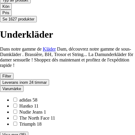
Typ av produkt
Kön
Pris
Se 1627 produkter
Underkläder
Dans notre gamme de
Kläder
Dam, découvrez notre gamme de sous-
Damkläder . Brassière, BH, Trosor et String... La Damunderkläder för
damer sensuelle ! Shoppez dès maintenant et profitez de l'expédition
rapide !
Filter
Leverans inom 24 timmar
Varumärke
adidas
58
Hastko
11
Nudie Jeans
1
The North Face
11
Triumph
18
Visa mer
(35)