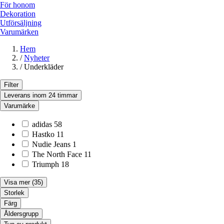
För honom
Dekoration
Utförsäljning
Varumärken
Hem
/
Nyheter
/
Underkläder
Filter
Leverans inom 24 timmar
Varumärke
adidas
58
Hastko
11
Nudie Jeans
1
The North Face
11
Triumph
18
Visa mer
(35)
Storlek
Färg
Åldersgrupp