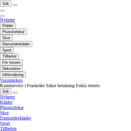
Sök
Nyheter
Kläder
Plusstorlekar
Skor
Damunderkläder
Sport
Tillbehör
För honom
Dekoration
Utförsäljning
Varumärken
Kundservice i Frankrike
Säker betalning
Enkla returer
Sök
Nyheter
Kläder
Plusstorlekar
Skor
Damunderkläder
Sport
Tillbehör