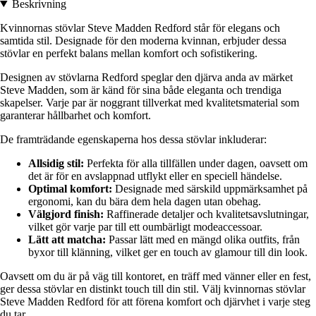
Beskrivning
Kvinnornas stövlar Steve Madden Redford står för elegans och
samtida stil. Designade för den moderna kvinnan, erbjuder dessa
stövlar en perfekt balans mellan komfort och sofistikering.
Designen av stövlarna Redford speglar den djärva anda av märket
Steve Madden, som är känd för sina både eleganta och trendiga
skapelser. Varje par är noggrant tillverkat med kvalitetsmaterial som
garanterar hållbarhet och komfort.
De framträdande egenskaperna hos dessa stövlar inkluderar:
Allsidig stil:
Perfekta för alla tillfällen under dagen, oavsett om
det är för en avslappnad utflykt eller en speciell händelse.
Optimal komfort:
Designade med särskild uppmärksamhet på
ergonomi, kan du bära dem hela dagen utan obehag.
Välgjord finish:
Raffinerade detaljer och kvalitetsavslutningar,
vilket gör varje par till ett oumbärligt modeaccessoar.
Lätt att matcha:
Passar lätt med en mängd olika outfits, från
byxor till klänning, vilket ger en touch av glamour till din look.
Oavsett om du är på väg till kontoret, en träff med vänner eller en fest,
ger dessa stövlar en distinkt touch till din stil. Välj kvinnornas stövlar
Steve Madden Redford för att förena komfort och djärvhet i varje steg
du tar.