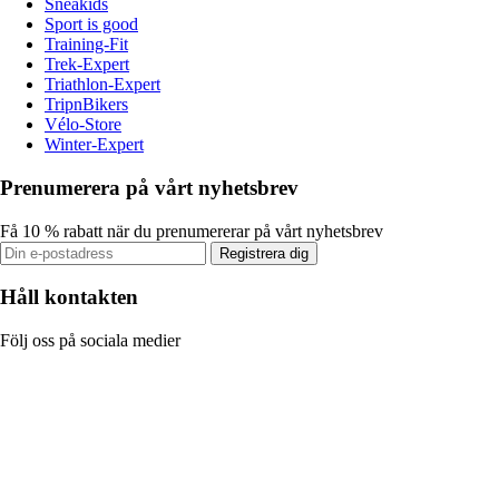
Sneakids
Sport is good
Training-Fit
Trek-Expert
Triathlon-Expert
TripnBikers
Vélo-Store
Winter-Expert
Prenumerera på vårt nyhetsbrev
Få 10 % rabatt när du prenumererar på vårt nyhetsbrev
Registrera dig
Håll kontakten
Följ oss på sociala medier