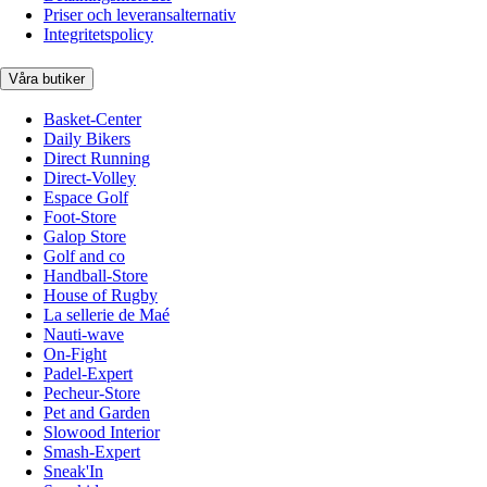
Priser och leveransalternativ
Integritetspolicy
Våra butiker
Basket-Center
Daily Bikers
Direct Running
Direct-Volley
Espace Golf
Foot-Store
Galop Store
Golf and co
Handball-Store
House of Rugby
La sellerie de Maé
Nauti-wave
On-Fight
Padel-Expert
Pecheur-Store
Pet and Garden
Slowood Interior
Smash-Expert
Sneak'In