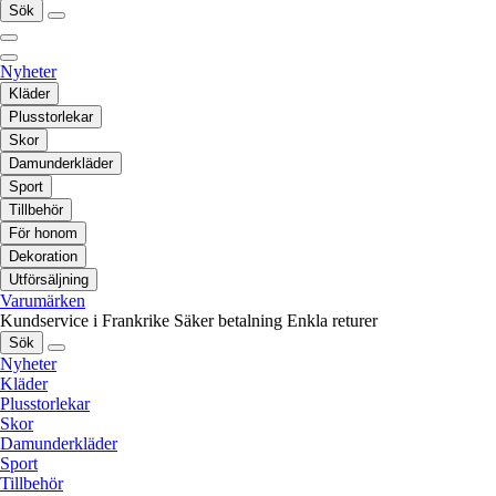
Sök
Nyheter
Kläder
Plusstorlekar
Skor
Damunderkläder
Sport
Tillbehör
För honom
Dekoration
Utförsäljning
Varumärken
Kundservice i Frankrike
Säker betalning
Enkla returer
Sök
Nyheter
Kläder
Plusstorlekar
Skor
Damunderkläder
Sport
Tillbehör