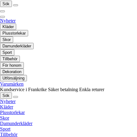
Sök
Nyheter
Kläder
Plusstorlekar
Skor
Damunderkläder
Sport
Tillbehör
För honom
Dekoration
Utförsäljning
Varumärken
Kundservice i Frankrike
Säker betalning
Enkla returer
Sök
Nyheter
Kläder
Plusstorlekar
Skor
Damunderkläder
Sport
Tillbehör