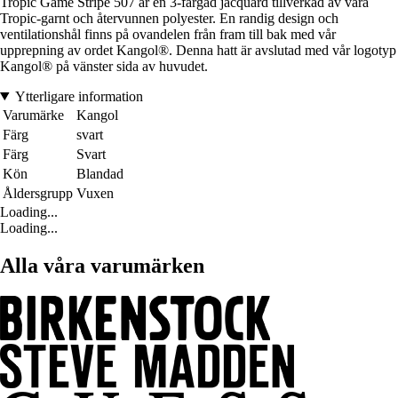
Tropic Game Stripe 507 är en 3-färgad jacquard tillverkad av våra
Tropic-garnt och återvunnen polyester. En randig design och
ventilationshål finns på ovandelen från fram till bak med vår
upprepning av ordet Kangol®. Denna hatt är avslutad med vår logotyp
Kangol® på vänster sida av huvudet.
Ytterligare information
Varumärke
Kangol
Färg
svart
Färg
Svart
Kön
Blandad
Åldersgrupp
Vuxen
Loading...
Loading...
Alla våra varumärken