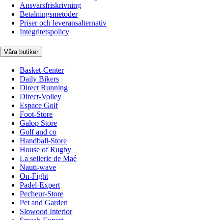
Ansvarsfriskrivning
Betalningsmetoder
Priser och leveransalternativ
Integritetspolicy
Våra butiker
Basket-Center
Daily Bikers
Direct Running
Direct-Volley
Espace Golf
Foot-Store
Galop Store
Golf and co
Handball-Store
House of Rugby
La sellerie de Maé
Nauti-wave
On-Fight
Padel-Expert
Pecheur-Store
Pet and Garden
Slowood Interior