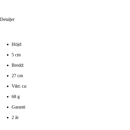
Detaljer
Höjd:
5 cm
Bredd:
27 cm
Vikt: ca:
68 g
Garanti
2 år