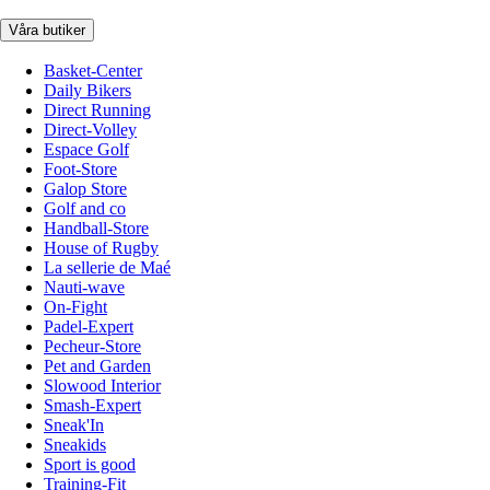
Våra butiker
Basket-Center
Daily Bikers
Direct Running
Direct-Volley
Espace Golf
Foot-Store
Galop Store
Golf and co
Handball-Store
House of Rugby
La sellerie de Maé
Nauti-wave
On-Fight
Padel-Expert
Pecheur-Store
Pet and Garden
Slowood Interior
Smash-Expert
Sneak'In
Sneakids
Sport is good
Training-Fit