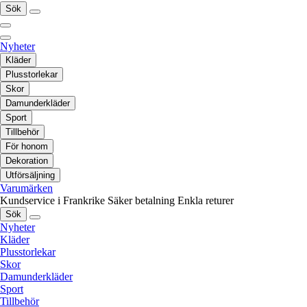
Sök
Nyheter
Kläder
Plusstorlekar
Skor
Damunderkläder
Sport
Tillbehör
För honom
Dekoration
Utförsäljning
Varumärken
Kundservice i Frankrike
Säker betalning
Enkla returer
Sök
Nyheter
Kläder
Plusstorlekar
Skor
Damunderkläder
Sport
Tillbehör