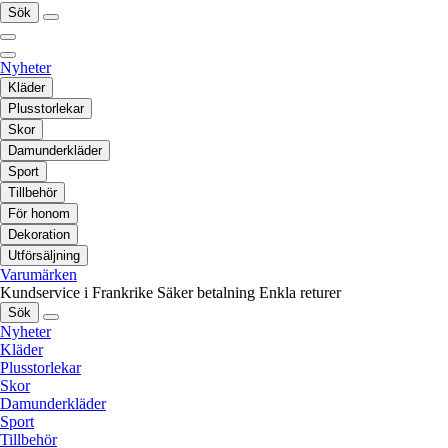
Sök
Nyheter
Kläder
Plusstorlekar
Skor
Damunderkläder
Sport
Tillbehör
För honom
Dekoration
Utförsäljning
Varumärken
Kundservice i Frankrike
Säker betalning
Enkla returer
Sök
Nyheter
Kläder
Plusstorlekar
Skor
Damunderkläder
Sport
Tillbehör