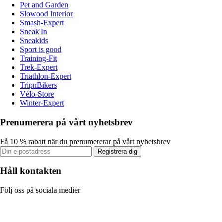
Pet and Garden
Slowood Interior
Smash-Expert
Sneak'In
Sneakids
Sport is good
Training-Fit
Trek-Expert
Triathlon-Expert
TripnBikers
Vélo-Store
Winter-Expert
Prenumerera på vårt nyhetsbrev
Få 10 % rabatt när du prenumererar på vårt nyhetsbrev
Registrera dig
Håll kontakten
Följ oss på sociala medier