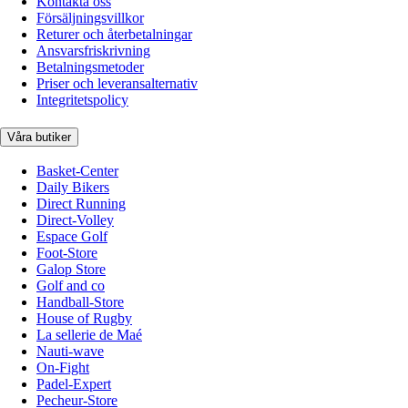
Kontakta oss
Försäljningsvillkor
Returer och återbetalningar
Ansvarsfriskrivning
Betalningsmetoder
Priser och leveransalternativ
Integritetspolicy
Våra butiker
Basket-Center
Daily Bikers
Direct Running
Direct-Volley
Espace Golf
Foot-Store
Galop Store
Golf and co
Handball-Store
House of Rugby
La sellerie de Maé
Nauti-wave
On-Fight
Padel-Expert
Pecheur-Store