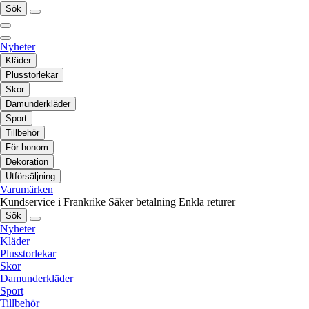
Sök
Nyheter
Kläder
Plusstorlekar
Skor
Damunderkläder
Sport
Tillbehör
För honom
Dekoration
Utförsäljning
Varumärken
Kundservice i Frankrike
Säker betalning
Enkla returer
Sök
Nyheter
Kläder
Plusstorlekar
Skor
Damunderkläder
Sport
Tillbehör