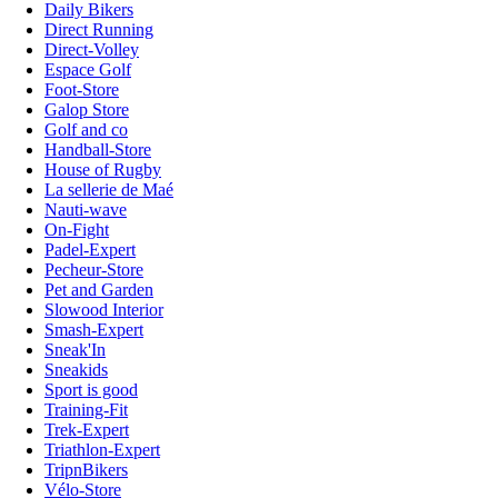
Daily Bikers
Direct Running
Direct-Volley
Espace Golf
Foot-Store
Galop Store
Golf and co
Handball-Store
House of Rugby
La sellerie de Maé
Nauti-wave
On-Fight
Padel-Expert
Pecheur-Store
Pet and Garden
Slowood Interior
Smash-Expert
Sneak'In
Sneakids
Sport is good
Training-Fit
Trek-Expert
Triathlon-Expert
TripnBikers
Vélo-Store