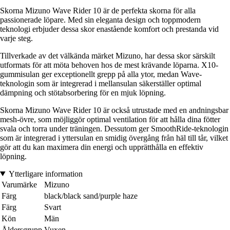
Skorna Mizuno Wave Rider 10 är de perfekta skorna för alla
passionerade löpare. Med sin eleganta design och toppmodern
teknologi erbjuder dessa skor enastående komfort och prestanda vid
varje steg.
Tillverkade av det välkända märket Mizuno, har dessa skor särskilt
utformats för att möta behoven hos de mest krävande löparna. X10-
gummisulan ger exceptionellt grepp på alla ytor, medan Wave-
teknologin som är integrerad i mellansulan säkerställer optimal
dämpning och stötabsorbering för en mjuk löpning.
Skorna Mizuno Wave Rider 10 är också utrustade med en andningsbar
mesh-övre, som möjliggör optimal ventilation för att hålla dina fötter
svala och torra under träningen. Dessutom ger SmoothRide-teknologin
som är integrerad i yttersulan en smidig övergång från häl till tår, vilket
gör att du kan maximera din energi och upprätthålla en effektiv
löpning.
Ytterligare information
Varumärke
Mizuno
Färg
black/black sand/purple haze
Färg
Svart
Kön
Män
Åldersgrupp
Vuxen