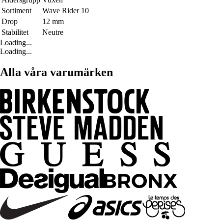
Sortiment
Wave Rider 10
Drop
12 mm
Stabilitet
Neutre
Loading...
Loading...
Alla våra varumärken