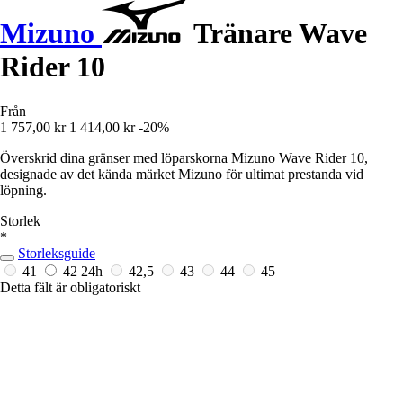
Mizuno
Tränare Wave
Rider 10
Från
1 757,00 kr
1 414,00 kr
-20%
Överskrid dina gränser med löparskorna Mizuno Wave Rider 10,
designade av det kända märket Mizuno för ultimat prestanda vid
löpning.
Storlek
*
Storleksguide
41
42
24h
42,5
43
44
45
Detta fält är obligatoriskt