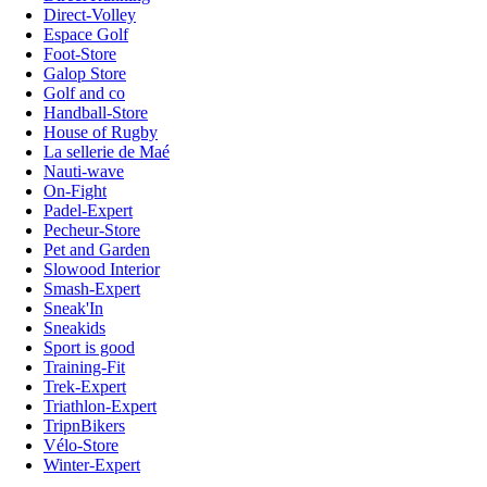
Direct-Volley
Espace Golf
Foot-Store
Galop Store
Golf and co
Handball-Store
House of Rugby
La sellerie de Maé
Nauti-wave
On-Fight
Padel-Expert
Pecheur-Store
Pet and Garden
Slowood Interior
Smash-Expert
Sneak'In
Sneakids
Sport is good
Training-Fit
Trek-Expert
Triathlon-Expert
TripnBikers
Vélo-Store
Winter-Expert