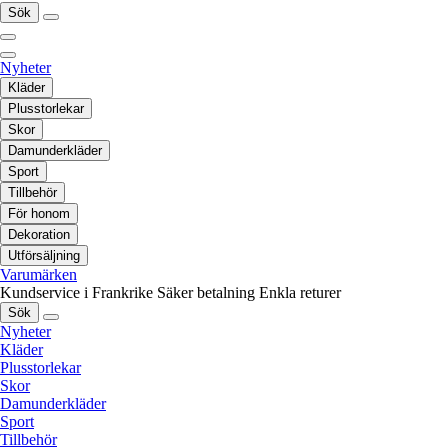
Sök
Nyheter
Kläder
Plusstorlekar
Skor
Damunderkläder
Sport
Tillbehör
För honom
Dekoration
Utförsäljning
Varumärken
Kundservice i Frankrike
Säker betalning
Enkla returer
Sök
Nyheter
Kläder
Plusstorlekar
Skor
Damunderkläder
Sport
Tillbehör