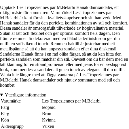
Upptäck Les Tropeziennes par M.Belarbi Hanak damsandaler, ett
riktigt måste för sommaren. Varumärket Les Tropeziennes par
M.Belarbi är känt för sina kvalitetsskapelser och sitt hantverk. Med
Hanak sandaler får du den perfekta kombinationen av stil och komfort.
Dessa sandaler är omsorgsfullt tillverkade av högkvalitativa material.
Sulan är lätt och flexibel och ger optimal komfort hela dagen. Den
främre remmen är dekorerad med en flätad läderfinish som ger din
outfit en sofistikerad touch. Remmen baktill är justerbar med ett
metallspänne så att du kan anpassa sandalen efter dina önskemål.
Sandalerna Hanak finns i en rad olika färger, så att du kan hitta den
perfekta sandalen som matchar din stil. Oavsett om du bär dem med en
lätt klänning för en strandpromenad eller med jeans för en avslappnad
look, kommer dessa sandaler att ge en touch av elegans till din outfit.
Vänta inte längre med att lägga vantarna på Les Tropeziennes par
M.Belarbi Hanak damsandaler och njut av sommaren med stil och
komfort.
Ytterligare information
Varumärke
Les Tropeziennes par M.Belarbi
Färg
leopard
Färg
Brun
Kön
Kvinna
Åldersgrupp
Vuxen