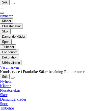
Sök
Nyheter
Kläder
Plusstorlekar
Skor
Damunderkläder
Sport
Tillbehör
För honom
Dekoration
Utförsäljning
Varumärken
Kundservice i Frankrike
Säker betalning
Enkla returer
Sök
Nyheter
Kläder
Plusstorlekar
Skor
Damunderkläder
Sport
Tillbehör