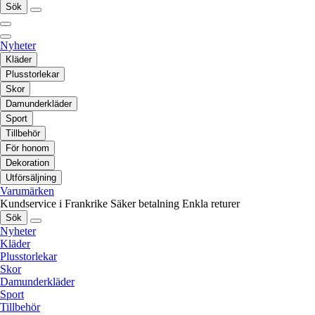
Sök
Nyheter
Kläder
Plusstorlekar
Skor
Damunderkläder
Sport
Tillbehör
För honom
Dekoration
Utförsäljning
Varumärken
Kundservice i Frankrike
Säker betalning
Enkla returer
Sök
Nyheter
Kläder
Plusstorlekar
Skor
Damunderkläder
Sport
Tillbehör