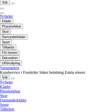
Sök
Nyheter
Kläder
Plusstorlekar
Skor
Damunderkläder
Sport
Tillbehör
För honom
Dekoration
Utförsäljning
Varumärken
Kundservice i Frankrike
Säker betalning
Enkla returer
Sök
Nyheter
Kläder
Plusstorlekar
Skor
Damunderkläder
Sport
Tillbehör