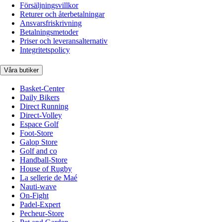
Försäljningsvillkor
Returer och återbetalningar
Ansvarsfriskrivning
Betalningsmetoder
Priser och leveransalternativ
Integritetspolicy
Våra butiker
Basket-Center
Daily Bikers
Direct Running
Direct-Volley
Espace Golf
Foot-Store
Galop Store
Golf and co
Handball-Store
House of Rugby
La sellerie de Maé
Nauti-wave
On-Fight
Padel-Expert
Pecheur-Store