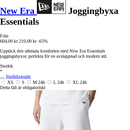
New Era
Joggingbyxa
Essentials
Från
604,00 kr
210,00 kr
-65%
Upptäck den ultimata komforten med New Era Essentials
joggingsbyxor, perfekta för en avslappnad och modern stil.
Storlek
*
Storleksguide
XS
S
M
24h
L
24h
XL
24h
Detta fält är obligatoriskt