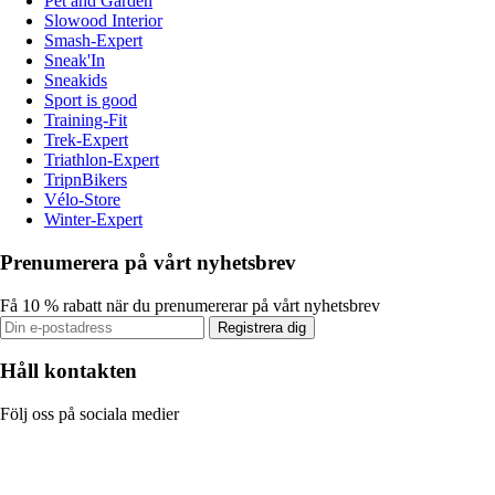
Pet and Garden
Slowood Interior
Smash-Expert
Sneak'In
Sneakids
Sport is good
Training-Fit
Trek-Expert
Triathlon-Expert
TripnBikers
Vélo-Store
Winter-Expert
Prenumerera på vårt nyhetsbrev
Få 10 % rabatt när du prenumererar på vårt nyhetsbrev
Registrera dig
Håll kontakten
Följ oss på sociala medier