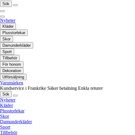
Sök
Nyheter
Kläder
Plusstorlekar
Skor
Damunderkläder
Sport
Tillbehör
För honom
Dekoration
Utförsäljning
Varumärken
Kundservice i Frankrike
Säker betalning
Enkla returer
Sök
Nyheter
Kläder
Plusstorlekar
Skor
Damunderkläder
Sport
Tillbehör