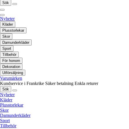
Sök
Nyheter
Kläder
Plusstorlekar
Skor
Damunderkläder
Sport
Tillbehör
För honom
Dekoration
Utförsäljning
Varumärken
Kundservice i Frankrike
Säker betalning
Enkla returer
Sök
Nyheter
Kläder
Plusstorlekar
Skor
Damunderkläder
Sport
Tillbehör