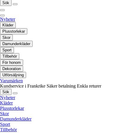
Sök
Nyheter
Kläder
Plusstorlekar
Skor
Damunderkläder
Sport
Tillbehör
För honom
Dekoration
Utförsäljning
Varumärken
Kundservice i Frankrike
Säker betalning
Enkla returer
Sök
Nyheter
Kläder
Plusstorlekar
Skor
Damunderkläder
Sport
Tillbehör