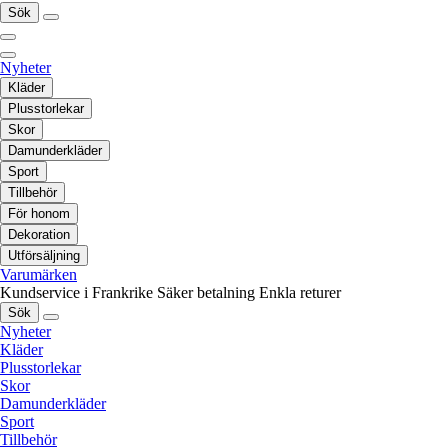
Sök
Nyheter
Kläder
Plusstorlekar
Skor
Damunderkläder
Sport
Tillbehör
För honom
Dekoration
Utförsäljning
Varumärken
Kundservice i Frankrike
Säker betalning
Enkla returer
Sök
Nyheter
Kläder
Plusstorlekar
Skor
Damunderkläder
Sport
Tillbehör