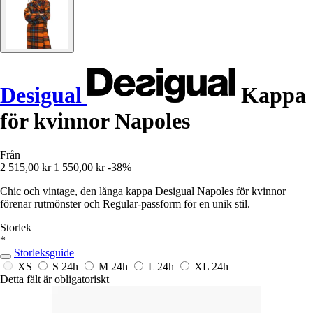
Desigual
Kappa
för kvinnor Napoles
Från
2 515,00 kr
1 550,00 kr
-38%
Chic och vintage, den långa kappa Desigual Napoles för kvinnor
förenar rutmönster och Regular-passform för en unik stil.
Storlek
*
Storleksguide
XS
S
24h
M
24h
L
24h
XL
24h
Detta fält är obligatoriskt