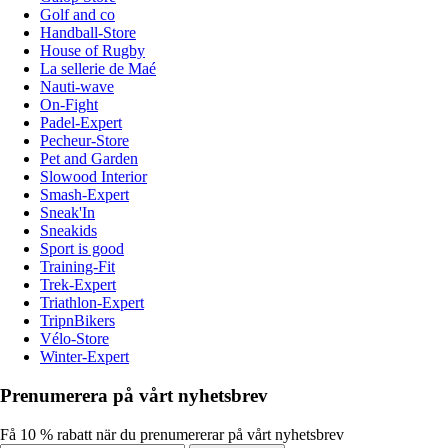
Golf and co
Handball-Store
House of Rugby
La sellerie de Maé
Nauti-wave
On-Fight
Padel-Expert
Pecheur-Store
Pet and Garden
Slowood Interior
Smash-Expert
Sneak'In
Sneakids
Sport is good
Training-Fit
Trek-Expert
Triathlon-Expert
TripnBikers
Vélo-Store
Winter-Expert
Prenumerera på vårt nyhetsbrev
Få 10 % rabatt när du prenumererar på vårt nyhetsbrev