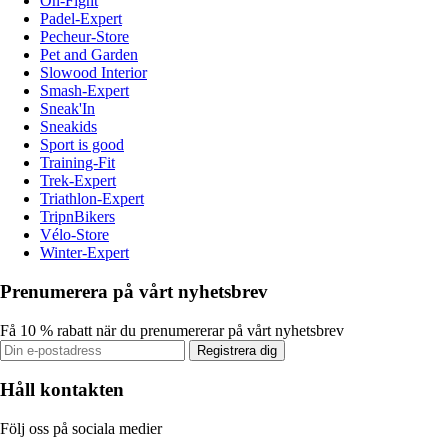
On-Fight
Padel-Expert
Pecheur-Store
Pet and Garden
Slowood Interior
Smash-Expert
Sneak'In
Sneakids
Sport is good
Training-Fit
Trek-Expert
Triathlon-Expert
TripnBikers
Vélo-Store
Winter-Expert
Prenumerera på vårt nyhetsbrev
Få 10 % rabatt när du prenumererar på vårt nyhetsbrev
Registrera dig
Håll kontakten
Följ oss på sociala medier