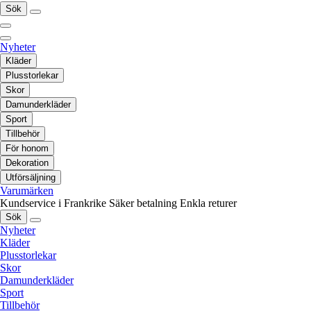
Sök
Nyheter
Kläder
Plusstorlekar
Skor
Damunderkläder
Sport
Tillbehör
För honom
Dekoration
Utförsäljning
Varumärken
Kundservice i Frankrike
Säker betalning
Enkla returer
Sök
Nyheter
Kläder
Plusstorlekar
Skor
Damunderkläder
Sport
Tillbehör