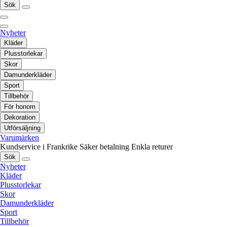
Sök
Nyheter
Kläder
Plusstorlekar
Skor
Damunderkläder
Sport
Tillbehör
För honom
Dekoration
Utförsäljning
Varumärken
Kundservice i Frankrike
Säker betalning
Enkla returer
Sök
Nyheter
Kläder
Plusstorlekar
Skor
Damunderkläder
Sport
Tillbehör