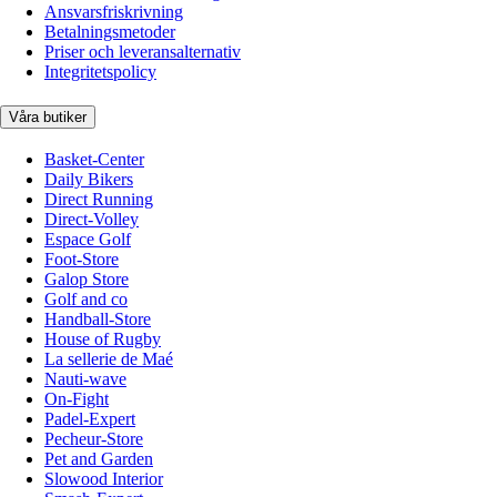
Ansvarsfriskrivning
Betalningsmetoder
Priser och leveransalternativ
Integritetspolicy
Våra butiker
Basket-Center
Daily Bikers
Direct Running
Direct-Volley
Espace Golf
Foot-Store
Galop Store
Golf and co
Handball-Store
House of Rugby
La sellerie de Maé
Nauti-wave
On-Fight
Padel-Expert
Pecheur-Store
Pet and Garden
Slowood Interior