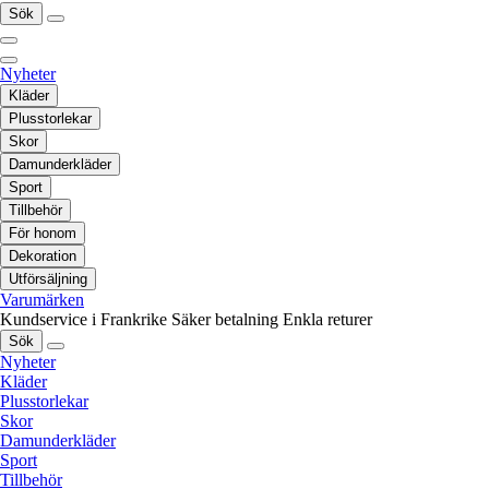
Sök
Nyheter
Kläder
Plusstorlekar
Skor
Damunderkläder
Sport
Tillbehör
För honom
Dekoration
Utförsäljning
Varumärken
Kundservice i Frankrike
Säker betalning
Enkla returer
Sök
Nyheter
Kläder
Plusstorlekar
Skor
Damunderkläder
Sport
Tillbehör