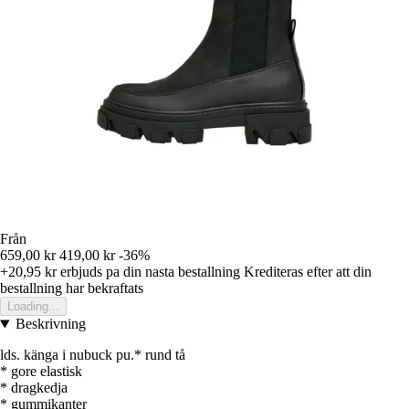
Från
659,00 kr
419,00 kr
-36%
+20,95 kr
erbjuds pa din nasta bestallning
Krediteras efter att din
bestallning har bekraftats
Loading...
Beskrivning
lds. känga i nubuck pu.* rund tå
* gore elastisk
* dragkedja
* gummikanter