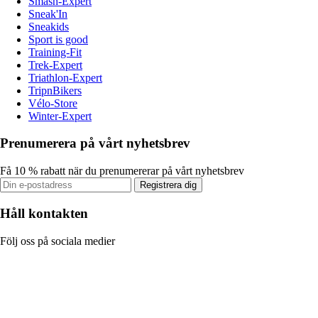
Smash-Expert
Sneak'In
Sneakids
Sport is good
Training-Fit
Trek-Expert
Triathlon-Expert
TripnBikers
Vélo-Store
Winter-Expert
Prenumerera på vårt nyhetsbrev
Få 10 % rabatt när du prenumererar på vårt nyhetsbrev
Registrera dig
Håll kontakten
Följ oss på sociala medier