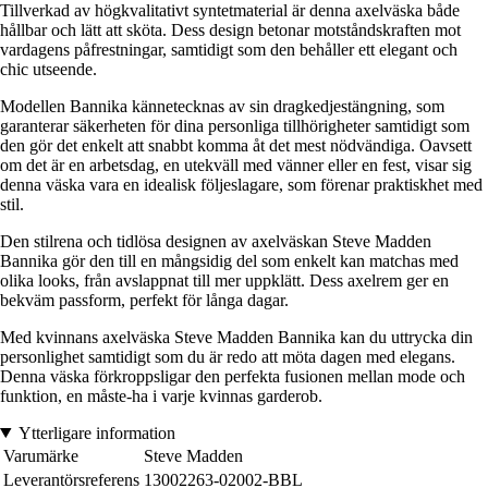
Tillverkad av högkvalitativt syntetmaterial är denna axelväska både
hållbar och lätt att sköta. Dess design betonar motståndskraften mot
vardagens påfrestningar, samtidigt som den behåller ett elegant och
chic utseende.
Modellen Bannika kännetecknas av sin dragkedjestängning, som
garanterar säkerheten för dina personliga tillhörigheter samtidigt som
den gör det enkelt att snabbt komma åt det mest nödvändiga. Oavsett
om det är en arbetsdag, en utekväll med vänner eller en fest, visar sig
denna väska vara en idealisk följeslagare, som förenar praktiskhet med
stil.
Den stilrena och tidlösa designen av axelväskan Steve Madden
Bannika gör den till en mångsidig del som enkelt kan matchas med
olika looks, från avslappnat till mer uppklätt. Dess axelrem ger en
bekväm passform, perfekt för långa dagar.
Med kvinnans axelväska Steve Madden Bannika kan du uttrycka din
personlighet samtidigt som du är redo att möta dagen med elegans.
Denna väska förkroppsligar den perfekta fusionen mellan mode och
funktion, en måste-ha i varje kvinnas garderob.
Ytterligare information
Varumärke
Steve Madden
Leverantörsreferens
13002263-02002-BBL