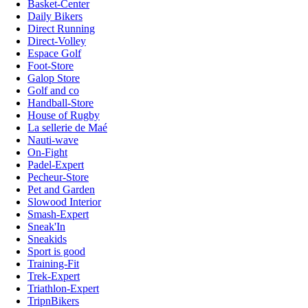
Basket-Center
Daily Bikers
Direct Running
Direct-Volley
Espace Golf
Foot-Store
Galop Store
Golf and co
Handball-Store
House of Rugby
La sellerie de Maé
Nauti-wave
On-Fight
Padel-Expert
Pecheur-Store
Pet and Garden
Slowood Interior
Smash-Expert
Sneak'In
Sneakids
Sport is good
Training-Fit
Trek-Expert
Triathlon-Expert
TripnBikers