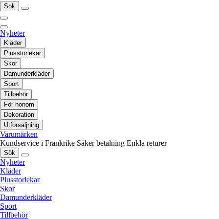
Sök
Nyheter
Kläder
Plusstorlekar
Skor
Damunderkläder
Sport
Tillbehör
För honom
Dekoration
Utförsäljning
Varumärken
Kundservice i Frankrike
Säker betalning
Enkla returer
Sök
Nyheter
Kläder
Plusstorlekar
Skor
Damunderkläder
Sport
Tillbehör