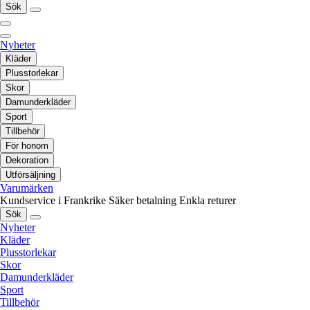
Sök
Nyheter
Kläder
Plusstorlekar
Skor
Damunderkläder
Sport
Tillbehör
För honom
Dekoration
Utförsäljning
Varumärken
Kundservice i Frankrike
Säker betalning
Enkla returer
Sök
Nyheter
Kläder
Plusstorlekar
Skor
Damunderkläder
Sport
Tillbehör