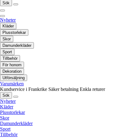
Sök
Nyheter
Kläder
Plusstorlekar
Skor
Damunderkläder
Sport
Tillbehör
För honom
Dekoration
Utförsäljning
Varumärken
Kundservice i Frankrike
Säker betalning
Enkla returer
Sök
Nyheter
Kläder
Plusstorlekar
Skor
Damunderkläder
Sport
Tillbehör