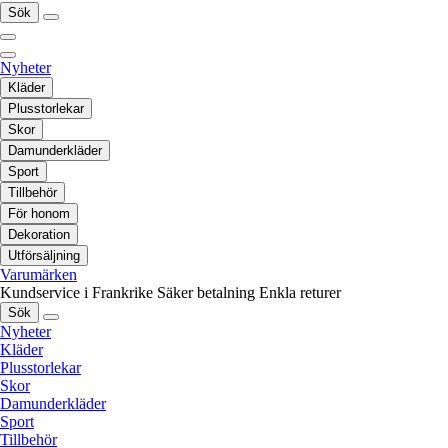
Sök
Nyheter
Kläder
Plusstorlekar
Skor
Damunderkläder
Sport
Tillbehör
För honom
Dekoration
Utförsäljning
Varumärken
Kundservice i Frankrike
Säker betalning
Enkla returer
Sök
Nyheter
Kläder
Plusstorlekar
Skor
Damunderkläder
Sport
Tillbehör