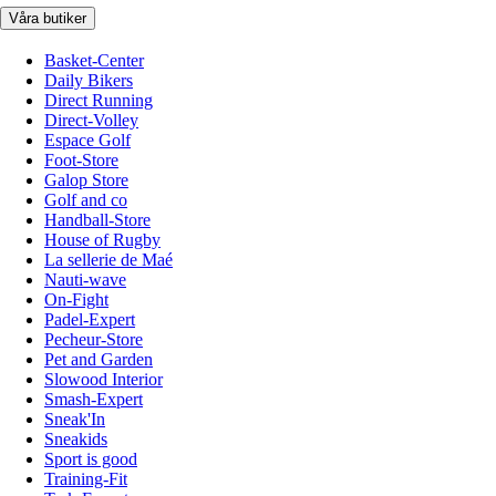
Våra butiker
Basket-Center
Daily Bikers
Direct Running
Direct-Volley
Espace Golf
Foot-Store
Galop Store
Golf and co
Handball-Store
House of Rugby
La sellerie de Maé
Nauti-wave
On-Fight
Padel-Expert
Pecheur-Store
Pet and Garden
Slowood Interior
Smash-Expert
Sneak'In
Sneakids
Sport is good
Training-Fit