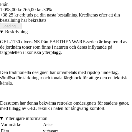
Från
1 098,00 kr
765,00 kr
-30%
+38,25 kr
erbjuds pa din nasta bestallning
Krediteras efter att din
bestallning har bekraftats
Loading...
Beskrivning
GEL-1130 divers NS från EARTHENWARE-serien är inspirerad av
de jordnära toner som finns i naturen och deras inflytande på
färgpaletten i ikoniska ytterplagg.
Den traditionella designen har omarbetats med ripstop-underlag,
sömlösa förstärkningar och tonala färgblock för att ge den en teknisk
känsla.
Dessutom har denna bekväma retrosko omdesignats för stadens gator,
med tillägg av GEL-teknik i hälen för långvarig komfort.
Ytterligare information
Varumärke
Asics
Färg
vit/svart